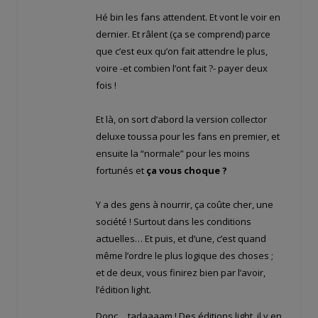
Hé bin les fans attendent. Et vont le voir en
dernier. Et râlent (ça se comprend) parce
que c’est eux qu’on fait attendre le plus,
voire -et combien l’ont fait ?- payer deux
fois !
Et là, on sort d’abord la version collector
deluxe toussa pour les fans en premier, et
ensuite la “normale” pour les moins
fortunés et
ça vous choque ?
Y a des gens à nourrir, ça coûte cher, une
société ! Surtout dans les conditions
actuelles… Et puis, et d’une, c’est quand
même l’ordre le plus logique des choses ;
et de deux, vous finirez bien par l’avoir,
l’édition light.
Donc… tadaaaam ! Des éditions light, il y en