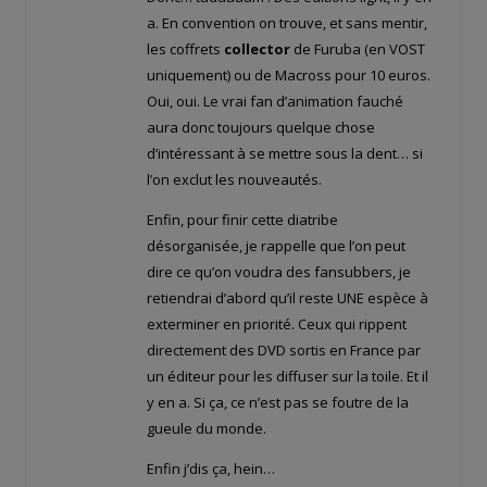
a. En convention on trouve, et sans mentir,
les coffrets
collector
de Furuba (en VOST
uniquement) ou de Macross pour 10 euros.
Oui, oui. Le vrai fan d’animation fauché
aura donc toujours quelque chose
d’intéressant à se mettre sous la dent… si
l’on exclut les nouveautés.
Enfin, pour finir cette diatribe
désorganisée, je rappelle que l’on peut
dire ce qu’on voudra des fansubbers, je
retiendrai d’abord qu’il reste UNE espèce à
exterminer en priorité. Ceux qui rippent
directement des DVD sortis en France par
un éditeur pour les diffuser sur la toile. Et il
y en a. Si ça, ce n’est pas se foutre de la
gueule du monde.
Enfin j’dis ça, hein…