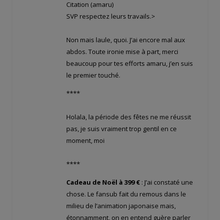
Citation (amaru)
SVP respectez leurs travails.>
Non mais laule, quoi. J’ai encore mal aux
abdos. Toute ironie mise à part, merci
beaucoup pour tes efforts amaru, j’en suis
le premier touché.
****
Holala, la période des fêtes ne me réussit
pas, je suis vraiment trop gentil en ce
moment, moi
****
Cadeau de Noël à 399 €
: J’ai constaté une
chose. Le fansub fait du remous dans le
milieu de l’animation japonaise mais,
étonnamment, on en entend guère parler