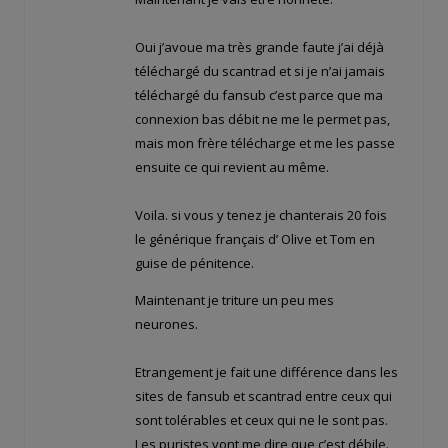
Oui j’avoue ma très grande faute j’ai déjà
téléchargé du scantrad et si je n’ai jamais
téléchargé du fansub c’est parce que ma
connexion bas débit ne me le permet pas,
mais mon frère télécharge et me les passe
ensuite ce qui revient au même.
Voila. si vous y tenez je chanterais 20 fois
le générique français d’ Olive et Tom en
guise de pénitence.
Maintenant je triture un peu mes
neurones.
Etrangement je fait une différence dans les
sites de fansub et scantrad entre ceux qui
sont tolérables et ceux qui ne le sont pas.
Les puristes vont me dire que c’est débile.