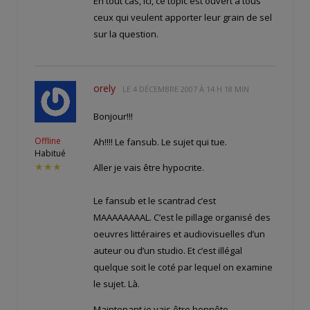
En tout cas, ici, ce topic est ouvert à tous
ceux qui veulent apporter leur grain de sel
sur la question.
orely
LE
4 DÉCEMBRE 2007 À 14 H 18 MIN
Bonjour!!!
Offline
Ah!!!! Le fansub. Le sujet qui tue.
Habitué
★★★
Aller je vais être hypocrite.
Le fansub et le scantrad c’est
MAAAAAAAAL. C’est le pillage organisé des
oeuvres littéraires et audiovisuelles d’un
auteur ou d’un studio. Et c’est illégal
quelque soit le coté par lequel on examine
le sujet. Là.
Maintenant je vais être honnête.