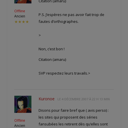
Citation (amaru)
Offline
P.S. J’espères ne pas avoir fait trop de
Ancien
fautes d’orthographes.
★★★★
>
Non, c’est bon !
Citation (amaru)
SVP respectez leurs travails.>
Kuronoe
LE
4 DÉCEMBRE 2007 À 22 H 13 MIN
Disons pour faire bref que ( avis perso) :
les sites qui proposent des séries
Offline
fansubées les retirent dès qu’elles sont
Ancien