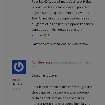
Pour les CD’s, pareil, mais c’est rare. Hélas,
je n’ai que des magasins, ayant pourtant
pignon sur rue, qui vendent des SM, des
Ever Anime et autres copies taïwanaises
du genre et les originaux nippons importés
sont pas donnés (lorsqu’ils existent
encore)
, !
Edité par Nemie-chou le 05-12-2007 à 10:07
Ach Sen lapin
LE
5 DÉCEMBRE 2007 À 11 H 30
MIN
Citation (jhudson)
Offline
Habitué
Pour le prix prohibitif des coffrets Il y a une
★★★
chose que je ne comprend pas,pourquoi
certains sont hors de prix et d’autres
non,car Declic Image propose bien la VF et