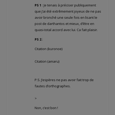
PS 1
: Je tenais à préciser publiquement
que j’ai été extrêmement joyeux de ne pas
avoir bronché une seule fois en lisant le
post de darthantos et mieux, d’être en
quasi-total accord avec lui. Ca fait plaisir.
PS 2
:
Citation (kuronoe)
Citation (amaru)
P.S. J’espères ne pas avoir fait trop de
fautes d’orthographes.
>
Non, c’est bon !