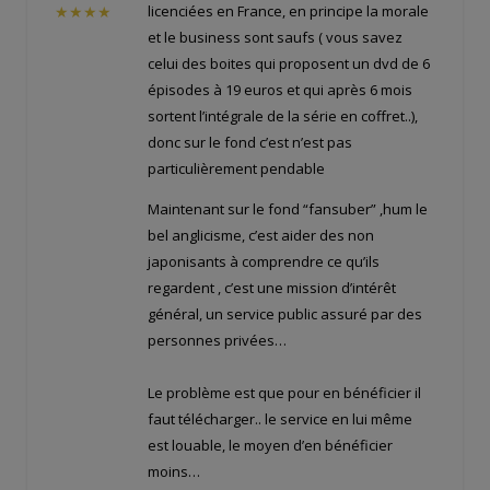
licenciées en France, en principe la morale
★★★★
et le business sont saufs ( vous savez
celui des boites qui proposent un dvd de 6
épisodes à 19 euros et qui après 6 mois
sortent l’intégrale de la série en coffret..),
donc sur le fond c’est n’est pas
particulièrement pendable
Maintenant sur le fond “fansuber” ,hum le
bel anglicisme, c’est aider des non
japonisants à comprendre ce qu’ils
regardent , c’est une mission d’intérêt
général, un service public assuré par des
personnes privées…
Le problème est que pour en bénéficier il
faut télécharger.. le service en lui même
est louable, le moyen d’en bénéficier
moins…