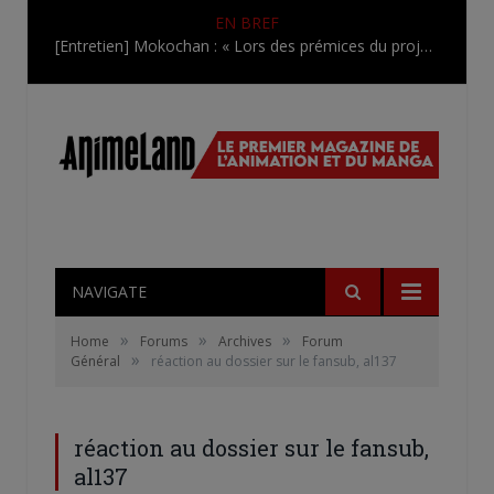
EN BREF
[Entretien] Mokochan : « Lors des prémices du projet, il était déjà demandé de suivre au mieux le manga originel.»
NAVIGATE
»
»
»
Home
Forums
Archives
Forum
»
Général
réaction au dossier sur le fansub, al137
réaction au dossier sur le fansub,
al137