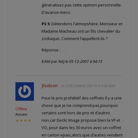
généralisez pas cette opinion personnelle.
D’avance merci.
PS 5
: Détendons l’atmopshère. Monsieur et
Madame Macheau ont un fils chevalier du
zodiaque. Comment l’appellent-ils ?
Réponse :
Ikki
Edité par NdJ le 05-12-2007 à 04:15
jhudson
LE
5 DÉCEMBRE 2007 À 5 H 00 MIN
Pour le prix prohibitif des coffrets Il y a une
chose que je ne comprend pas,pourquoi
Offline
certains sont hors de prix et d’autres
Ancien
non,car Declic Image propose bien la VF et
★★★★
VO, pour dans les 30 euros avec un coffret
en carton epais,alors que d’autres vendent