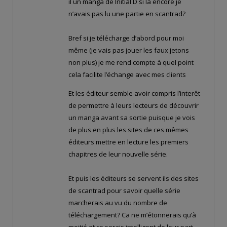
il un manga de Initial D si là encore je
n’avais pas lu une partie en scantrad?
Bref si je télécharge d’abord pour moi
même (je vais pas jouer les faux jetons
non plus) je me rend compte à quel point
cela facilite l’échange avec mes clients
Et les éditeur semble avoir compris l’interêt
de permettre à leurs lecteurs de découvrir
un manga avant sa sortie puisque je vois
de plus en plus les sites de ces mêmes
éditeurs mettre en lecture les premiers
chapitres de leur nouvelle série.
Et puis les éditeurs se servent ils des sites
de scantrad pour savoir quelle série
marcherais au vu du nombre de
téléchargement? Ca ne m’étonnerais qu’à
moitié et ce serais intelligent de leur part.