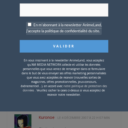
malgrés tout un grand plaisir de me
promener dans le magasin avec l’oeuvre
dans ma mains.
Sauvons notre esprit et soyons légale
En m'abonnant à la newsletter AnimeLand,
j'accepte la politique de confidentialité du site.
envers la loi.
Mettez-vous a la place des auteurs et
essayez de penser leurs indignations.
En vous inscrivant à la newsletter AnimeLand, vous acceptez
qu'AM MEDIA NETWORK collecte et utilise les données
SVP respectez leurs travails.
personnelles que vous venez de renseigner dans ce formulaire
dans le but de vous envoyer ses offres marketing personnalisées
P.S. J’espères ne pas avoir fait trop de
que vous avez acceptées de recevoir (nouvelles sorties de
magazines, offres promotionnelles, jeux-concours,
fautes d’orthographes.
événementiel...), en accord avec
notre politique de protection des
données
. Veuillez cocher la cases ci-dessus si vous acceptez de
Edité par amaru le 04-12-2007 à 20:45
recevoir notre newsletter.
Kuronoe
LE
4 DÉCEMBRE 2007 À 22 H 07 MIN