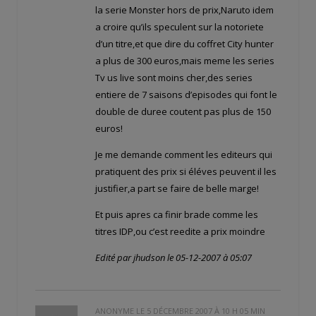
la serie Monster hors de prix,Naruto idem
a croire qu’ils speculent sur la notoriete
d’un titre,et que dire du coffret City hunter
a plus de 300 euros,mais meme les series
Tv us live sont moins cher,des series
entiere de 7 saisons d’episodes qui font le
double de duree coutent pas plus de 150
euros!
Je me demande comment les editeurs qui
pratiquent des prix si éléves peuvent il les
justifier,a part se faire de belle marge!
Et puis apres ca finir brade comme les
titres IDP,ou c’est reedite a prix moindre
Edité par jhudson le 05-12-2007 à 05:07
ANONYME LE
5 DÉCEMBRE 2007 À 10 H 05 MIN