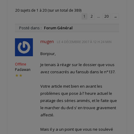
20 sujets de 1 à 20 (sur un total de 389)
1
2
…
20
→
Posté dans :
Forum Général
mugen
LE
4 DÉCEMBRE 2007 À 12 H 24 MIN
Bonjour,
Offline
Je tenais à réagir sur le dossier que vous
Padawan
avez consacrés au fansub dans le n°137.
★★
Votre article met bien en avant les
problèmes que pose à l’ heure actuel le
piratage des séries animés, et le faite que
le marcher du dvd s’ en trouve gravement
affecté.
Mais il y a un point que vous ne soulevé