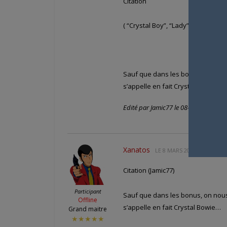
Citation
( “Crystal Boy”, “Lady”…)
Sauf que dans les bonus, on nous 
s’appelle en fait Crystal Bowie…
Edité par Jamic77 le 08-03-2008 à 21
Xanatos
LE
8 MARS 2008 À 21 H 23 
Citation (Jamic77)
Participant
Sauf que dans les bonus, on nous 
Offline
s’appelle en fait Crystal Bowie…
Grand maitre
★★★★★