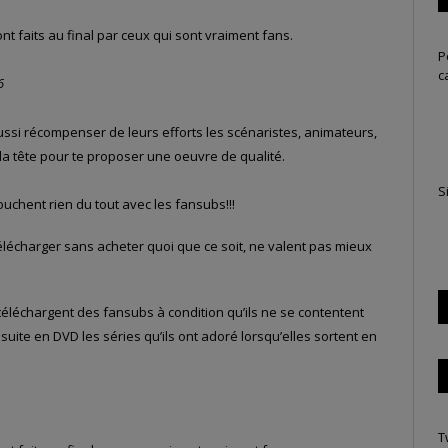
sont faits au final par ceux qui sont vraiment fans.
P
c
6
ussi récompenser de leurs efforts les scénaristes, animateurs,
la tête pour te proposer une oeuvre de qualité.
S
ouchent rien du tout avec les fansubs!!!
télécharger sans acheter quoi que ce soit, ne valent pas mieux
 téléchargent des fansubs à condition qu’ils ne se contentent
 suite en DVD les séries qu’ils ont adoré lorsqu’elles sortent en
T