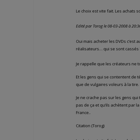
Le choix est vite fait. Les achats 
Edité par Torog le 08-03-2008 à 20:3
Oui mais acheter les DVDs c’est a
réalisateurs… qui se sont cassés 
Je rappelle que les créateurs ne t
Et les gens qui se contentent de 
que de vulgaires voleurs à la tire.
Je ne crache pas sur les gens qui
pas de ça et qu’ils achètent par la
France..
Citation (Torog)