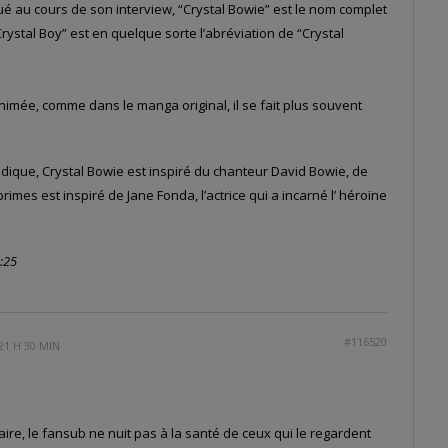
qué au cours de son interview, “Crystal Bowie” est le nom complet
rystal Boy” est en quelque sorte l’abréviation de “Crystal
animée, comme dans le manga original, il se fait plus souvent
ique, Crystal Bowie est inspiré du chanteur David Bowie, de
mes est inspiré de Jane Fonda, l’actrice qui a incarné l’ héroïne
:25
#116520
21 H 30 MIN
re, le fansub ne nuit pas à la santé de ceux qui le regardent