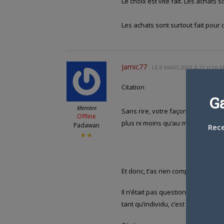
Le choix est vite fait. Les achats 
Les achats sont surtout fait pour
Jamic77
LE
8 MARS 2008 À 21 H 06 
Citation
G
Membre
Sans rire, votre façon de voir le
Offline
plus ni moins qu’au même niveau q
Padawan
Rece
★★
Et donc, t’as rien compris.
Il n’était pas question de partir 
tant qu’individu, c’est valorisant 