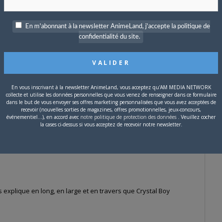
En m'abonnant à la newsletter AnimeLand, j'accepte la politique de
confidentialité du site.
explique en long, en large et en travers que Crystal Boy
En vous inscrivant à la newsletter AnimeLand, vous acceptez qu'AM MEDIA NETWORK
collecte et utilise les données personnelles que vous venez de renseigner dans ce formulaire
dans le but de vous envoyer ses offres marketing personnalisées que vous avez acceptées de
:09
recevoir (nouvelles sorties de magazines, offres promotionnelles, jeux-concours,
événementiel...), en accord avec
notre politique de protection des données
. Veuillez cocher
la cases ci-dessus si vous acceptez de recevoir notre newsletter.
#116519
MIN
explique en long, en large et en travers que Crystal Boy