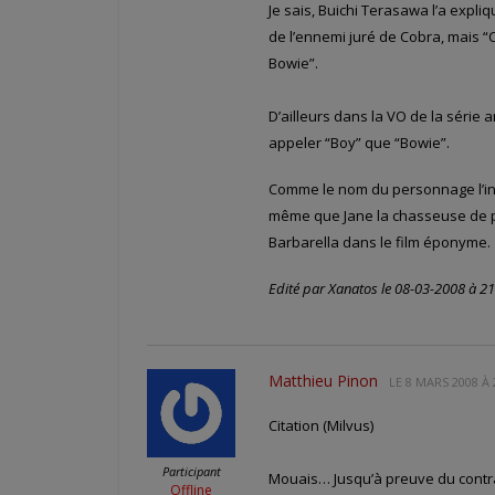
Je sais, Buichi Terasawa l’a expli
de l’ennemi juré de Cobra, mais “C
Bowie”.
D’ailleurs dans la VO de la série 
appeler “Boy” que “Bowie”.
Comme le nom du personnage l’ind
même que Jane la chasseuse de pri
Barbarella dans le film éponyme.
Edité par Xanatos le 08-03-2008 à 21
Matthieu Pinon
LE
8 MARS 2008 À 
Citation (Milvus)
Participant
Mouais… Jusqu’à preuve du contrai
Offline