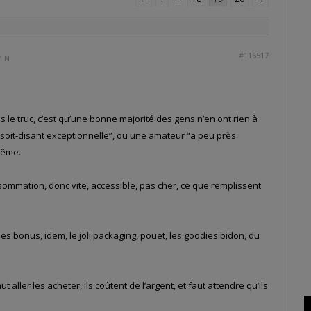
#116517
MIN
is le truc, c’est qu’une bonne majorité des gens n’en ont rien à
 “soit-disant exceptionnelle”, ou une amateur “a peu près
même.
nsommation, donc vite, accessible, pas cher, ce que remplissent
, les bonus, idem, le joli packaging, pouet, les goodies bidon, du
 aller les acheter, ils coûtent de l’argent, et faut attendre qu’ils