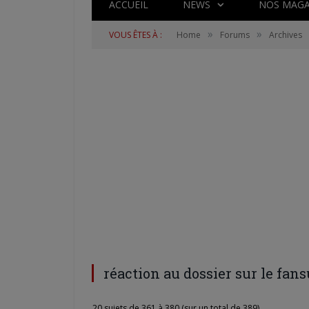
ACCUEIL
NEWS
NOS MAGA
»
»
VOUS ÊTES À :
Home
Forums
Archives
réaction au dossier sur le fans
20 sujets de 361 à 380 (sur un total de 389)