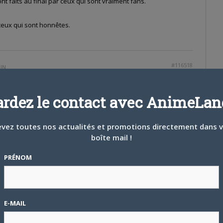
sont faits au final par ceux qui sont vraiment fans.
 ceux qui sont honnêtes.
#116518
MIN
ardez le contact avec AnimeLand
s choses, ça donne juste le sentiment que vous vous placez ni
ue les auteurs et les réalisateurs.
vez toutes nos actualités et promotions directement dans 
boîte mail !
PRÉNOM
dans de grands idéaux mais juste d’expliquer que pour moi, en
E-MAIL
de pouvoir me dire “j’ai produit quelque chose”.