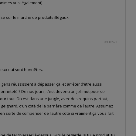
s animes vus légalement).
mise sur le marché de produits illégaux.
#116521
N
 ceux qui sont honnêtes.
s gens réussissent à dépasser ça, et arrêter d’être aussi
nneteté ? De nos jours, c’est devenu un joli mot pour se
ur tout. On est dans une jungle, avec des requins partout,
geignard, d’un côté de la barrière comme de l’autre. Assumez
s en sorte de compenser de l’autre côté si vraiment ça vous fait
ine de tergiverser là-dessus. Si tu le regarde, si tu le produit, tu