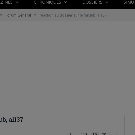
ZINES
CHRONIQUES
DOSSIERS
SIMU
»
»
Forum Général
réaction au dossier sur le fansub, al137
ub, al137
←
1
…
18
19
20
→