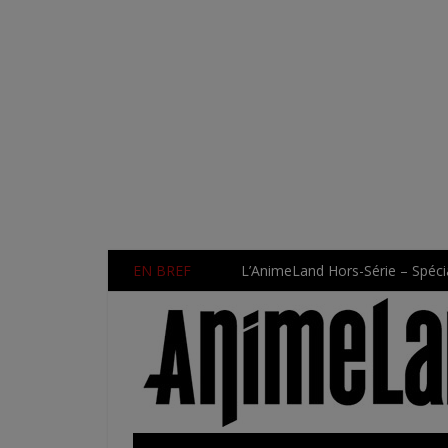
EN BREF
L’AnimeLand Hors-Série – Spécia