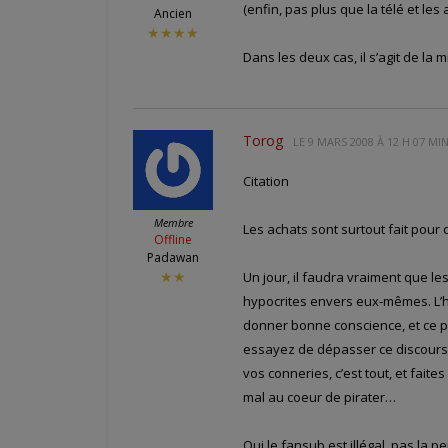
(enfin, pas plus que la télé et le
Ancien
★★★★
Dans les deux cas, il s’agit de la 
Torog
LE
9 MARS 2008 À 12 H 07 MI
Citation
Membre
Les achats sont surtout fait pour
Offline
Padawan
Un jour, il faudra vraiment que le
★★
hypocrites envers eux-mêmes. L’ho
donner bonne conscience, et ce po
essayez de dépasser ce discours 
vos conneries, c’est tout, et faite
mal au coeur de pirater…
Oui le fansub est illégal, pas la pe