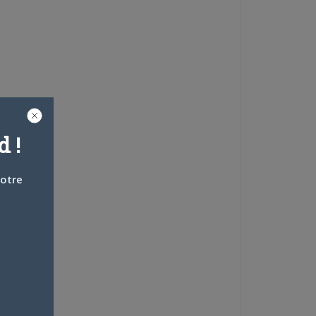
 !
votre