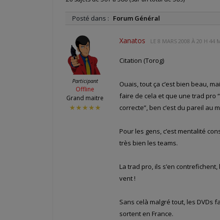
Posté dans :
Forum Général
Xanatos
LE
8 MARS 2008 À 20 H 44 
Citation (Torog)
Participant
Ouais, tout ça c’est bien beau, ma
Offline
faire de cela et que une trad pro
Grand maitre
correcte”, ben c’est du pareil au 
★★★★★
Pour les gens, c’est mentalité co
très bien les teams.
La trad pro, ils s’en contrefichent
vent !
Sans celà malgré tout, les DVDs faut
sortent en France.