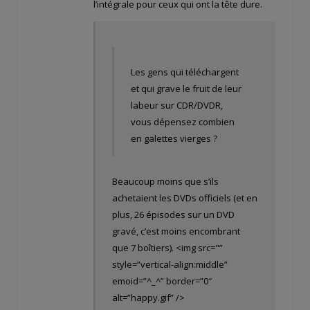
l’intégrale pour ceux qui ont la tête dure.
Les gens qui téléchargent
et qui grave le fruit de leur
labeur sur CDR/DVDR,
vous dépensez combien
en galettes vierges ?
Beaucoup moins que s’ils
achetaient les DVDs officiels (et en
plus, 26 épisodes sur un DVD
gravé, c’est moins encombrant
que 7 boîtiers). <img src="
”
style=”vertical-align:middle”
emoid=”^_^” border=”0″
alt=”happy.gif” />