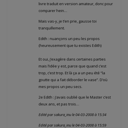
livre traduit en version amateur, donc pour
comparer hein…
Mais vas-y, je t’en prie, gausse toi
tranquillement.
Edith : nuançons un peu les propos
(heureusement que tu existes Edith)
Et oui, j’exagère dans certaines parties
mais l’idée y est, parce que quand c’est
trop, c’est trop. Et là ça a un peu été “la
goutte qui a fait déborder le vase”. D’où
mes propos un peu secs.
2e Edith : j’avais oublié que le Master c’est
deux ans, et pas trois…
Edité par sakura_inu le 04-03-2008 à 15:34
Edité par sakura_inu le 04-03-2008 à 15:59