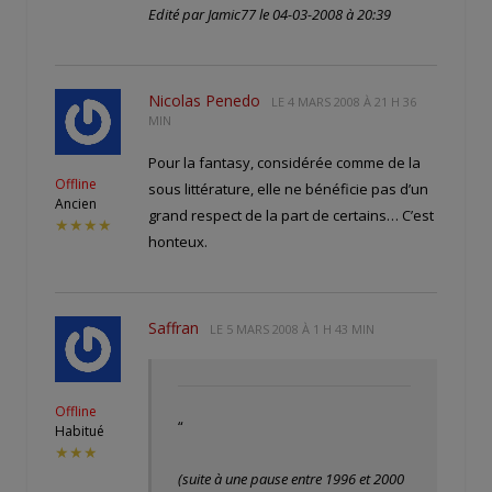
Edité par Jamic77 le 04-03-2008 à 20:39
Nicolas Penedo
LE
4 MARS 2008 À 21 H 36
MIN
Pour la fantasy, considérée comme de la
Offline
sous littérature, elle ne bénéficie pas d’un
Ancien
grand respect de la part de certains… C’est
★★★★
honteux.
Saffran
LE
5 MARS 2008 À 1 H 43 MIN
Offline
“
Habitué
★★★
(suite à une pause entre 1996 et 2000