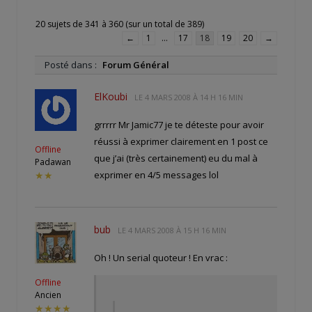
20 sujets de 341 à 360 (sur un total de 389)
←
1
…
17
18
19
20
→
Posté dans :
Forum Général
ElKoubi
LE
4 MARS 2008 À 14 H 16 MIN
grrrrr Mr Jamic77 je te déteste pour avoir
réussi à exprimer clairement en 1 post ce
Offline
que j’ai (très certainement) eu du mal à
Padawan
exprimer en 4/5 messages lol
★★
bub
LE
4 MARS 2008 À 15 H 16 MIN
Oh ! Un serial quoteur ! En vrac :
Offline
Ancien
★★★★