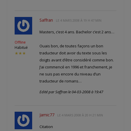
Saffran
LE
4 MARS 2008 À 19 H 47 MIN
Masters, c’est 4 ans. Bachelor c’est 2 ans…
Offline
Ouais bon, de toutes façons un bon
Habitué
traducteur doit avoir du texte sous les
★★★
doigts avant d’être considéré comme bon.
J’ai commencé en 1996 et franchement, je
ne suis pas encore du niveau d’un
traducteur de romans…
Edité par Saffran le 04-03-2008 à 19:47
Jamic77
LE
4 MARS 2008 À 20 H 21 MIN
Citation