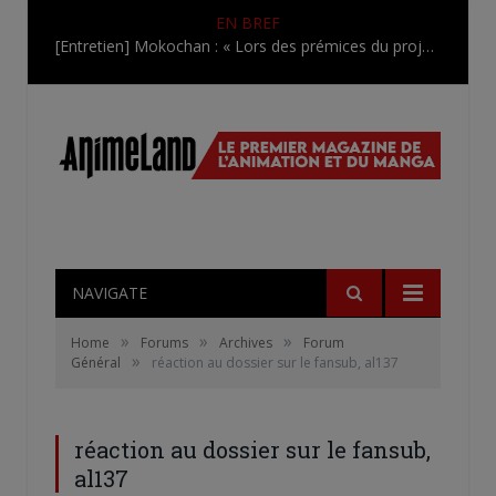
EN BREF
[Entretien] Mokochan : « Lors des prémices du projet, il était déjà demandé de suivre au mieux le manga originel.»
NAVIGATE
»
»
»
Home
Forums
Archives
Forum
»
Général
réaction au dossier sur le fansub, al137
réaction au dossier sur le fansub,
al137