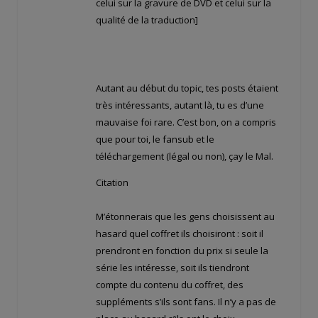
celui sur la gravure de DVD et celui sur la
qualité de la traduction]
Autant au début du topic, tes posts étaient
très intéressants, autant là, tu es d’une
mauvaise foi rare. C’est bon, on a compris
que pour toi, le fansub et le
téléchargement (légal ou non), çay le Mal.
Citation
M’étonnerais que les gens choisissent au
hasard quel coffret ils choisiront : soit il
prendront en fonction du prix si seule la
série les intéresse, soit ils tiendront
compte du contenu du coffret, des
suppléments s’ils sont fans. Il n’y a pas de