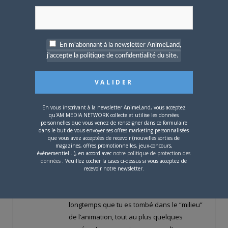
(au pire, quelques années) plus
tard, ils pourront avoir la même
chose (voire mieux) pour moins
cher.
En m'abonnant à la newsletter AnimeLand,
j'accepte la politique de confidentialité du site.
À côté de ça, J’AIMERAIS BIEN
acheter certaines œuvres que j’ai
découvert en fansub mais il est
hors de question que je dépense
En vous inscrivant à la newsletter AnimeLand, vous acceptez
2×50€ pour 13 ou même 8
qu'AM MEDIA NETWORK collecte et utilise les données
personnelles que vous venez de renseigner dans ce formulaire
épisodes (Kino no Tabi et I”s).
dans le but de vous envoyer ses offres marketing personnalisées
Donc je n’achète pas et j’attends
que vous avez acceptées de recevoir (nouvelles sorties de
magazines, offres promotionnelles, jeux-concours,
en espérant les trouver un jour à
événementiel...), en accord avec
notre politique de protection des
des prix plus abordables.
données
. Veuillez cocher la cases ci-dessus si vous acceptez de
recevoir notre newsletter.
Mmm, j’en concluerai donc que ça fait pas
longtemps que tu es tombé dans le “milieu”
de l’animation, tout au plus quelques