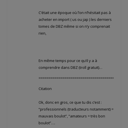
C’était une époque où l’on n’hésitait pas à
acheter en import ( us ou jap ) les derniers
tomes de DBZ même si on n’y comprenait
rien,
En même temps pour ce qu’il y a à
comprendre dans DBZ (troll gratuit)…
============================================
Citation
Ok, donc en gros, ce que tu dis c’est :
“professionnels (traducteurs notamment) =
mauvais boulot”, “amateurs = très bon
boulot”….