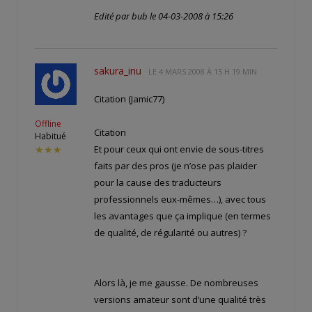
Edité par bub le 04-03-2008 à 15:26
sakura_inu
LE
4 MARS 2008 À 15 H 19 MIN
Citation (Jamic77)
Offline
Citation
Habitué
Et pour ceux qui ont envie de sous-titres
★★★
faits par des pros (je n’ose pas plaider
pour la cause des traducteurs
professionnels eux-mêmes…), avec tous
les avantages que ça implique (en termes
de qualité, de régularité ou autres) ?
Alors là, je me gausse. De nombreuses
versions amateur sont d’une qualité très