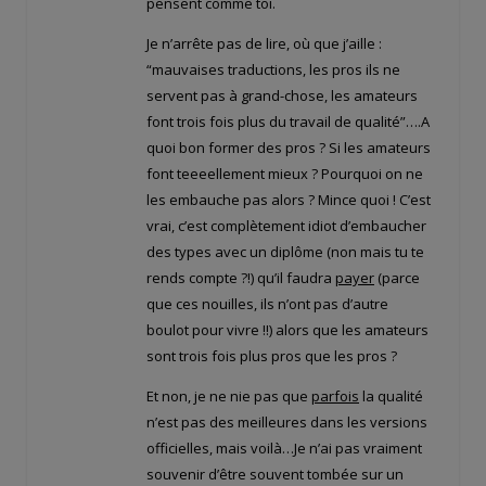
pensent comme toi.
Je n’arrête pas de lire, où que j’aille :
“mauvaises traductions, les pros ils ne
servent pas à grand-chose, les amateurs
font trois fois plus du travail de qualité”….A
quoi bon former des pros ? Si les amateurs
font teeeellement mieux ? Pourquoi on ne
les embauche pas alors ? Mince quoi ! C’est
vrai, c’est complètement idiot d’embaucher
des types avec un diplôme (non mais tu te
rends compte ?!) qu’il faudra
payer
(parce
que ces nouilles, ils n’ont pas d’autre
boulot pour vivre !!) alors que les amateurs
sont trois fois plus pros que les pros ?
Et non, je ne nie pas que
parfois
la qualité
n’est pas des meilleures dans les versions
officielles, mais voilà…Je n’ai pas vraiment
souvenir d’être souvent tombée sur un