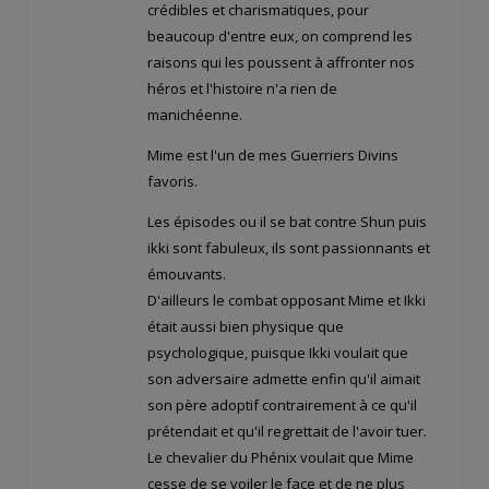
crédibles et charismatiques, pour
beaucoup d'entre eux, on comprend les
raisons qui les poussent à affronter nos
héros et l'histoire n'a rien de
manichéenne.
Mime est l'un de mes Guerriers Divins
favoris.
Les épisodes ou il se bat contre Shun puis
ikki sont fabuleux, ils sont passionnants et
émouvants.
D'ailleurs le combat opposant Mime et Ikki
était aussi bien physique que
psychologique, puisque Ikki voulait que
son adversaire admette enfin qu'il aimait
son père adoptif contrairement à ce qu'il
prétendait et qu'il regrettait de l'avoir tuer.
Le chevalier du Phénix voulait que Mime
cesse de se voiler le face et de ne plus