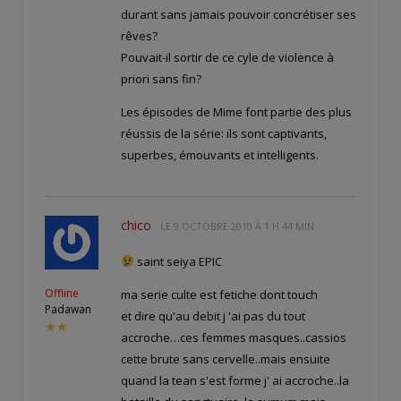
durant sans jamais pouvoir concrétiser ses
rêves?
Pouvait-il sortir de ce cyle de violence à
priori sans fin?
Les épisodes de Mime font partie des plus
réussis de la série: ils sont captivants,
superbes, émouvants et intelligents.
chico
LE
9 OCTOBRE 2010 À 1 H 44 MIN
saint seiya EPIC
Offline
ma serie culte est fetiche dont touch
Padawan
et dire qu'au debit j 'ai pas du tout
★★
accroche…ces femmes masques..cassios
cette brute sans cervelle..mais ensuite
quand la tean s'est forme j' ai accroche..la