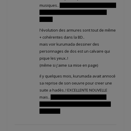
musiques..
la série s'intensifie au summum
avec la mort définitive de seiya face a
hadès..
l'évolution des armures sont tout de même
+ cohérentes dans la BD..
mais voir kurumada dessiner des
personnages de dos est un calvaire qui
pique les yeux..!
(même si j'aime sa mise en page)
il y quelques mois, kurumada avait annocé
sa reprise de son oeuvre pour creer une
suite a hadès..! EXCELLENTE NOUVELLE
mais..
espérons qu'il ne réssucite pas
seiya, ca donnerai un mauvais coup a la
cohérence..