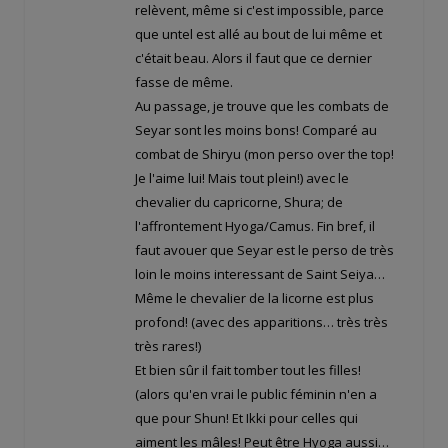
relèvent, même si c'est impossible, parce
que untel est allé au bout de lui même et
c'était beau. Alors il faut que ce dernier
fasse de même.
Au passage, je trouve que les combats de
Seyar sont les moins bons! Comparé au
combat de Shiryu (mon perso over the top!
Je l'aime lui! Mais tout plein!) avec le
chevalier du capricorne, Shura; de
l'affrontement Hyoga/Camus. Fin bref, il
faut avouer que Seyar est le perso de très
loin le moins interessant de Saint Seiya…
Même le chevalier de la licorne est plus
profond! (avec des apparitions… très très
très rares!)
Et bien sûr il fait tomber tout les filles!
(alors qu'en vrai le public féminin n'en a
que pour Shun! Et Ikki pour celles qui
aiment les mâles! Peut être Hyoga aussi…