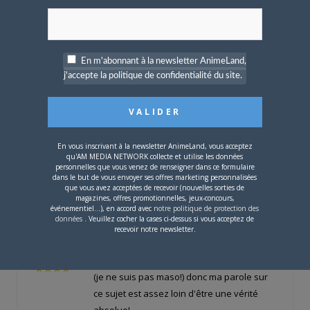
plaisir pour cette partie alors le reste
En m'abonnant à la newsletter AnimeLand,
sandalphon
LE
29 AOÛT 2009 À 23 H 24 MIN
j'accepte la politique de confidentialité du site.
purée.. baklael, t'es dur..!
t'assassine ma série phare..! bouh..!
Offline
méchant..! ^^
Habitué
★★★
En vous inscrivant à la newsletter AnimeLand, vous acceptez
qu'AM MEDIA NETWORK collecte et utilise les données
personnelles que vous venez de renseigner dans ce formulaire
dans le but de vous envoyer ses offres marketing personnalisées
que vous avez acceptées de recevoir (nouvelles sorties de
Baklael
LE
1 SEPTEMBRE 2009 À 21 H 04 MIN
magazines, offres promotionnelles, jeux-concours,
événementiel...), en accord avec
notre politique de protection des
données
. Veuillez cocher la cases ci-dessus si vous acceptez de
recevoir notre newsletter.
Offline
C'est que mon avis personnel. Et puis je ne
Ancien
suis pas non plus un expert en Kurumada
★★★★
(je ne suis pas maso!) donc ma parole sur
ce sujet est assez loin d'être une vérité