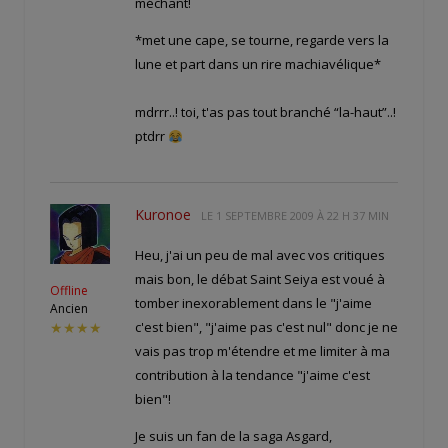
méchant!
*met une cape, se tourne, regarde vers la
lune et part dans un rire machiavélique*
mdrrr..! toi, t'as pas tout branché “la-haut”..!
ptdrr
Kuronoe
LE
1 SEPTEMBRE 2009 À 22 H 37 MIN
Heu, j'ai un peu de mal avec vos critiques
mais bon, le débat Saint Seiya est voué à
Offline
tomber inexorablement dans le "j'aime
Ancien
c'est bien", "j'aime pas c'est nul" donc je ne
★★★★
vais pas trop m'étendre et me limiter à ma
contribution à la tendance "j'aime c'est
bien"!
Je suis un fan de la saga Asgard,