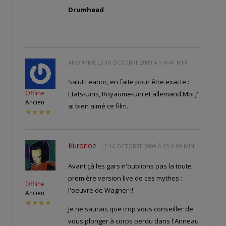
Drumhead
ANONYME LE
16 OCTOBRE 2009 À 9 H 41 MIN
Salut Feanor, en faite pour être exacte :
Offline
Etats-Unis, Royaume-Uni et allemand.Moi j'
Ancien
ai bien aimé ce film.
★★★★
Kuronoe
LE
16 OCTOBRE 2009 À 13 H 09 MIN
Avant çà les gars n'oublions pas la toute
première version live de ces mythes :
Offline
l'oeuvre de Wagner !!
Ancien
★★★★
Je ne saurais que trop vous conseiller de
vous plonger à corps perdu dans l'Anneau