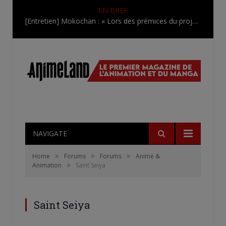
EN BREF
[Entretien] Mokochan : « Lors des prémices du projet, il était déjà demandé de suivre au mieux le manga originel.»
NAVIGATE
»
»
»
Home
Forums
Forums
Anime &
»
Animation
Saint Seiya
Saint Seiya