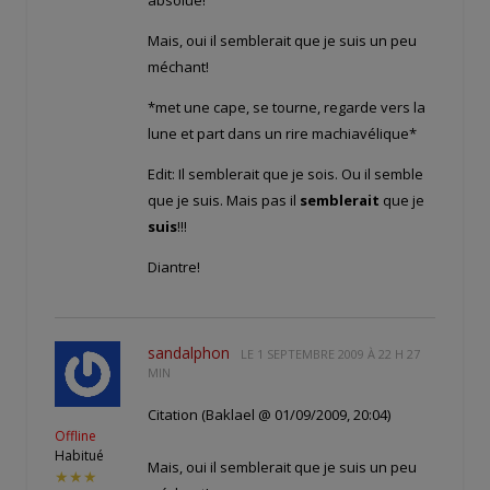
absolue!
Mais, oui il semblerait que je suis un peu
méchant!
*met une cape, se tourne, regarde vers la
lune et part dans un rire machiavélique*
Edit: Il semblerait que je sois. Ou il semble
que je suis. Mais pas il
semblerait
que je
suis
!!!
Diantre!
sandalphon
LE
1 SEPTEMBRE 2009 À 22 H 27
MIN
Citation (Baklael @ 01/09/2009, 20:04)
Offline
Habitué
Mais, oui il semblerait que je suis un peu
★★★