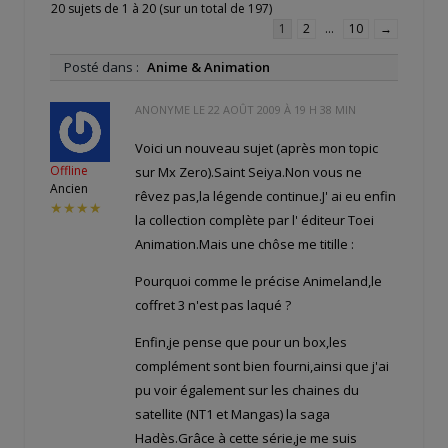
20 sujets de 1 à 20 (sur un total de 197)
1
2
…
10
→
Posté dans :
Anime & Animation
ANONYME LE
22 AOÛT 2009 À 19 H 38 MIN
Voici un nouveau sujet (après mon topic
Offline
sur Mx Zero).Saint Seiya.Non vous ne
Ancien
rêvez pas,la légende continue.J' ai eu enfin
★★★★
la collection complète par l' éditeur Toei
Animation.Mais une chôse me titille :
Pourquoi comme le précise Animeland,le
coffret 3 n'est pas laqué ?
Enfin,je pense que pour un box,les
complément sont bien fourni,ainsi que j'ai
pu voir également sur les chaines du
satellite (NT1 et Mangas) la saga
Hadès.Grâce à cette série,je me suis