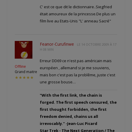
C' est ce que dit le dictionnaire..Siegfried
était amoureux de la princesse.De plus un
film live au Etats-Unis "L' anneau Sacré"
Feanor-Curufinwe
LE
14 OCTOBRE 2009 À 17
H 08 MIN
Erreur DD69 ce n'est pas américain mais
Offline
européen , allemand si je me souviens,
Grand maitre
mais bon c'est pas la problême, juste c'est
★★★★★
une grosse bouse…
"With the first link, the chain is
forged. The first speech censured, the
first thought forbidden, the first
freedom denied, chains us all
irrevocably." -Jean-Luc Picard
Star Trek - The Next Generation / The