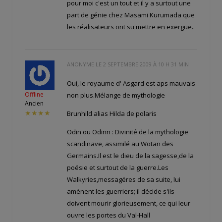
pour moi c'est un tout et il y a surtout une
part de génie chez Masami Kurumada que
les réalisateurs ont su mettre en exergue..
ANONYME LE
2 SEPTEMBRE 2009 À 10 H 31 MIN
Oui, le royaume d' Asgard est aps mauvais
Offline
non plus.Mélange de mythologie
Ancien
★★★★
Brunhild alias Hilda de polaris
Odin ou Odinn : Divinité de la mythologie
scandinave, assimilé au Wotan des
Germains.Il est le dieu de la sagesse,de la
poésie et surtout de la guerre.Les
Walkyries,messagéres de sa suite, lui
amènent les guerriers; il décide s'ils
doivent mourir glorieusement, ce qui leur
ouvre les portes du Val-Hall