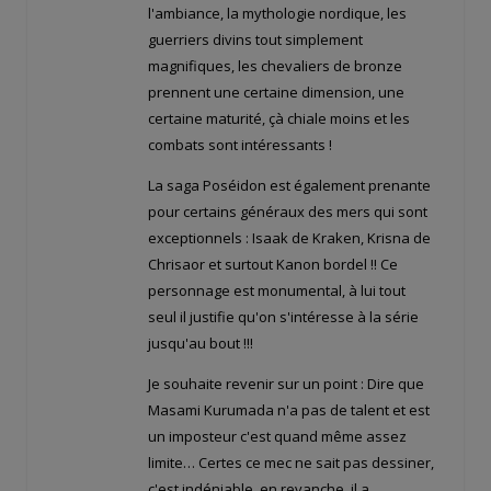
l'ambiance, la mythologie nordique, les
guerriers divins tout simplement
magnifiques, les chevaliers de bronze
prennent une certaine dimension, une
certaine maturité, çà chiale moins et les
combats sont intéressants !
La saga Poséidon est également prenante
pour certains généraux des mers qui sont
exceptionnels : Isaak de Kraken, Krisna de
Chrisaor et surtout Kanon bordel !! Ce
personnage est monumental, à lui tout
seul il justifie qu'on s'intéresse à la série
jusqu'au bout !!!
Je souhaite revenir sur un point : Dire que
Masami Kurumada n'a pas de talent et est
un imposteur c'est quand même assez
limite… Certes ce mec ne sait pas dessiner,
c'est indéniable, en revanche, il a