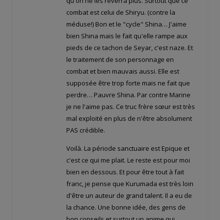
qu'on ne les reverra plus. Surtout que ce
combat est celui de Shiryu. (contre la
méduse!) Bon et le "cycle" Shina… J'aime
bien Shina mais le fait qu'elle rampe aux
pieds de ce tachon de Seyar, c'est naze. Et
le traitement de son personnage en
combat et bien mauvais aussi. Elle est
supposée être trop forte mais ne fait que
perdre… Pauvre Shina. Par contre Marine
je ne l'aime pas. Ce truc frère sœur est très
mal exploité en plus de n'être absolument
PAS crédible.
Voilà. La période sanctuaire est Epique et
c'est ce qui me plait. Le reste est pour moi
bien en dessous. Et pour être tout à fait
franc, je pense que Kurumada est très loin
d'être un auteur de grand talent. Il a eu de
la chance. Une bonne idée, des gens de
bon conseils et surtout un anime qui