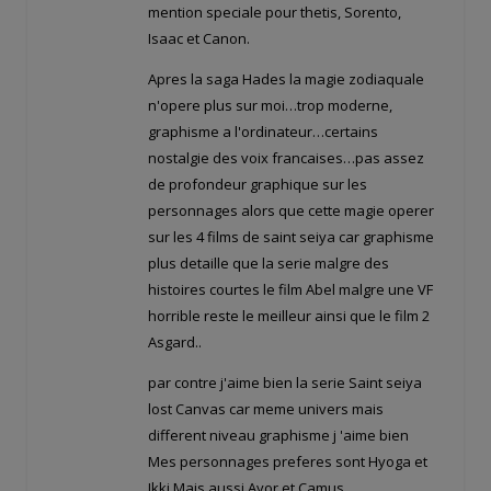
mention speciale pour thetis, Sorento,
Isaac et Canon.
Apres la saga Hades la magie zodiaquale
n'opere plus sur moi…trop moderne,
graphisme a l'ordinateur…certains
nostalgie des voix francaises…pas assez
de profondeur graphique sur les
personnages alors que cette magie operer
sur les 4 films de saint seiya car graphisme
plus detaille que la serie malgre des
histoires courtes le film Abel malgre une VF
horrible reste le meilleur ainsi que le film 2
Asgard..
par contre j'aime bien la serie Saint seiya
lost Canvas car meme univers mais
different niveau graphisme j 'aime bien
Mes personnages preferes sont Hyoga et
Ikki Mais aussi Ayor et Camus.