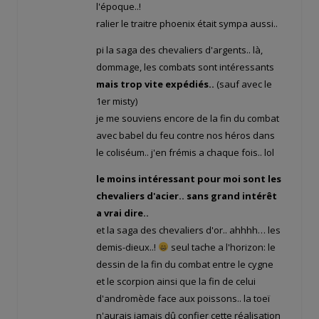
l'époque..!
ralier le traitre phoenix était sympa aussi..
pi la saga des chevaliers d'argents.. là,
dommage, les combats sont intéressants
mais trop vite expédiés..
(sauf avec le
1er misty)
je me souviens encore de la fin du combat
avec babel du feu contre nos héros dans
le coliséum.. j'en frémis a chaque fois.. lol
le moins intéressant pour moi sont les
chevaliers d'acier.. sans grand intérêt
a vrai dire..
et la saga des chevaliers d'or.. ahhhh… les
demis-dieux..!
seul tache a l'horizon: le
dessin de la fin du combat entre le cygne
et le scorpion ainsi que la fin de celui
d'andromède face aux poissons.. la toeï
n'aurais jamais dû confier cette réalisation