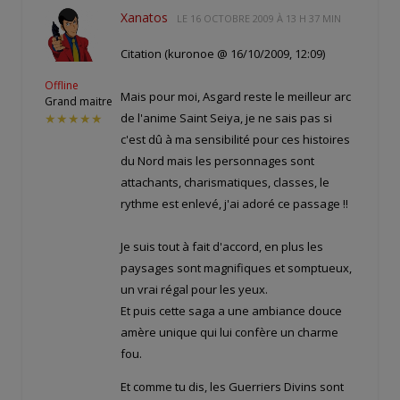
Xanatos
LE
16 OCTOBRE 2009 À 13 H 37 MIN
Citation (kuronoe @ 16/10/2009, 12:09)
Offline
Mais pour moi, Asgard reste le meilleur arc
Grand maitre
de l'anime Saint Seiya, je ne sais pas si
★★★★★
c'est dû à ma sensibilité pour ces histoires
du Nord mais les personnages sont
attachants, charismatiques, classes, le
rythme est enlevé, j'ai adoré ce passage !!
Je suis tout à fait d'accord, en plus les
paysages sont magnifiques et somptueux,
un vrai régal pour les yeux.
Et puis cette saga a une ambiance douce
amère unique qui lui confère un charme
fou.
Et comme tu dis, les Guerriers Divins sont