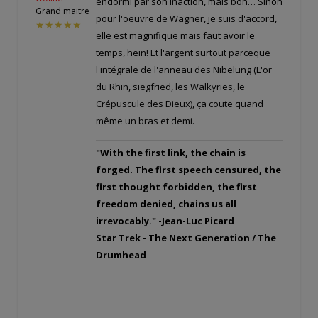
endormi par son inaction, mais bon… Sinon
Grand maitre
pour l'oeuvre de Wagner, je suis d'accord,
★★★★★
elle est magnifique mais faut avoir le
temps, hein! Et l'argent surtout parceque
l'intégrale de l'anneau des Nibelung (L'or
du Rhin, siegfried, les Walkyries, le
Crépuscule des Dieux), ça coute quand
même un bras et demi.
"With the first link, the chain is
forged. The first speech censured, the
first thought forbidden, the first
freedom denied, chains us all
irrevocably." -Jean-Luc Picard
Star Trek - The Next Generation / The
Drumhead