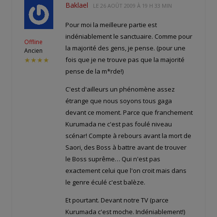
Baklael
LE
26 AOÛT 2009 À 19 H 33 MIN
Pour moi la meilleure partie est
indéniablement le sanctuaire. Comme pour
Offline
la majorité des gens, je pense. (pour une
Ancien
fois que je ne trouve pas que la majorité
★★★★
pense de la m*rde!)
C'est d'ailleurs un phénomène assez
étrange que nous soyons tous gaga
devant ce moment. Parce que franchement
Kurumada ne c'est pas foulé niveau
scénar! Compte à rebours avant la mort de
Saori, des Boss à battre avant de trouver
le Boss suprême… Qui n'est pas
exactement celui que l'on croit mais dans
le genre éculé c'est balèze.
Et pourtant. Devant notre TV (parce
Kurumada c'est moche. Indéniablement!)