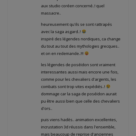
aux studio coréen concerné..! quel
massacre..
heureusement qu'ils se sont rattrapés
avec la saga asgard..!
inspiré des légendes nordiques, ca change
du tout au tout des mythologies grecques..
et on en redemande..!!!
les légendes de poséïdon sont vraiment
interessantes aussi mais encore une fois,
comme pour les chevaliers d'argents, les
combats sont trop vites expédiés..!
dommage car la saga de poséïdon aurait
pu être aussi bien que celle des chevaliers
d'ors..
puis viens hadès.. animation excellentes,
incrustation 3d réussis dans l'ensemble,
mais beaucoup de reprise d'anciennes