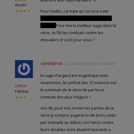
attendre leur réponse.Merci
Ancien
★★★★
Pour Hadès, j'ai hate qu' on ai la suite
malgré d' après AL, ça finit en queue de
poisson
Pour moi la meilleur saga dans la
série, ce fût les combats contre les
chevaliers d' or.Et pour vous ?
sandalphon
LE
26 AOÛT 2009 À 12 H 29 MIN
la saga d'asgard est magnifique mais
néanmoins, le combat des 12 maisons est
Offline
le summum de la série de par leurs
Habitué
combats des plus inégaux..!
★★★
ceci dit, pour moi, toutes les parties de la
série (y compris asgard) on de bons cotés.
par exemple au début, nos héros contre
leurs doubles noirs étaient facinants a