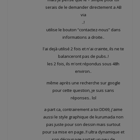
serais de le demander directement a AB
via
..!
utilise le bouton “contactez-nous” dans
informations a droite..
l'ai dejà utilisé 2 fois et n'ai crainte, ils ne te
balanceront pas de pubs..!
les 2 fois, ils m'ont répondus sous 48h
environ..
même après une recherche sur google
pour cette question, je suis sans
réponses.. lol
a part ca, contrairement a toi DD69, j'aime
aussi le style graphique de kurumada non
pas juste pour son dessin mais surtout
pour sa mise en page..!! ultra dynamique et
son découpage sortait un peu de