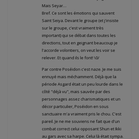
Mais Seyar…
Bref. Ce sont les émotions qui sauvent
Saint Seiya. Devant le groupe (et j'insiste
sur le groupe, c'est vraiment très
important) qui se débat dans toutes les
directions, tout en geignant beaucoup je
l'accorde volontiers, on veut les voir se
relever. Et quand ils le font! \0/
Par contre Poséidon c'est naze. Je me suis
ennuyé mais méchamment. Déjà que la
période Asgard était un peu lourde dans le
côté "déjà vu", mais sauvée par des
personnages assez charismatiques et un
décor particulier, Poséidon en sous
sanctuaire m'a vraiment pris le chou. C'est
pareil. Je ne me souviens ne fait que d'un
combat correct celui opposant Shun et Ikki
au gars avec sa harpe. Celui là était sympa.