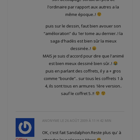
l'ordinaire par rapport aux autres a la
même époque..!
puis sur le dessin, faut bien avouer son
“amélioration” du 1er tome au dernier..! la
saga d'hadès est bien sûr la mieux
dessinée..!
MAIS je suis d'accord pour dire que l'animé
est bien mieux dessiné bien sûr..!
puis en parlant des coffrets, il y a + gros
comme “bourde”.. sur tous les coffrets 1 à
4, ils sont tous en armures 1ère version..
sauf le coffret 5..!!
ANONYME LE
26 AOÛT 2009 À 11 H 42 MIN
OK, c'est fait Sandalphon.Reste plus qu' à
Offline