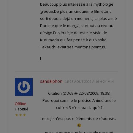
beaucoup plus interessé à la mythologie
grèque.De plus un cinquième film etant
sorti depuis déjà un moment.J' ai plus aimé
l' anime que le manga, surtout au niveau
désign.En vérité,je deteste le style de
Kurumada qui fait pensé à du Naoko
Takeuchi avait ses mentons pointus.
[
sandalphon
LE
25 AOÛT 2009 À 16 H 24 MIN
Citation (DD69 @ 22/08/2009, 18:38)
Pourquoi comme le précise Animeland,le
Offline
coffret 3 n'est pas laqué ?
Habitué
★★★
moi, je n'est pas d'éléments de réponse..
mais je pense que le + simple pour toi