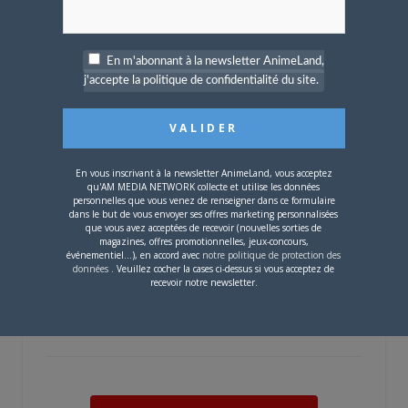
En m'abonnant à la newsletter AnimeLand,
Très belle couv' pour ce numéro 203,
j'accepte la politique de confidentialité du site.
et quel sommaire ! C'est bête mais un
bon dossier rétro parfois, ça…
Sur
Animeland n°203
En vous inscrivant à la newsletter AnimeLand, vous acceptez
qu'AM MEDIA NETWORK collecte et utilise les données
personnelles que vous venez de renseigner dans ce formulaire
dans le but de vous envoyer ses offres marketing personnalisées
OMG, quelles excellentes nouvelles !!!
que vous avez acceptées de recevoir (nouvelles sorties de
magazines, offres promotionnelles, jeux-concours,
J'ai vraiment hâte de découvrir l'anime
événementiel...), en accord avec
notre politique de protection des
données
. Veuillez cocher la cases ci-dessus si vous acceptez de
ainsi que l'adaptation manga. Shiori
recevoir notre newsletter.
Teshirogi, en plus…
Sur
Nouvelle série pour Shiori Teshirogi