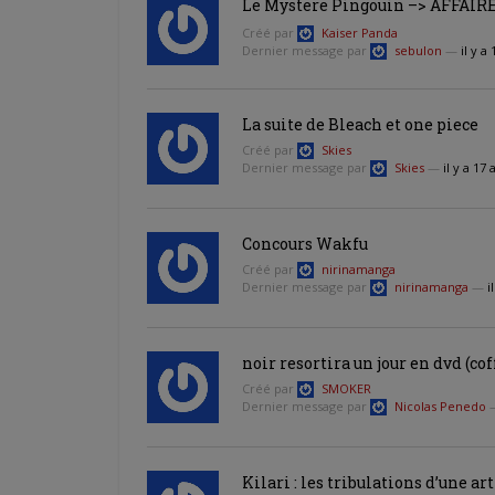
Le Mystere Pingouin –> AFFAIR
Créé par
Kaiser Panda
Dernier message par
sebulon
—
il y a
La suite de Bleach et one piece
Créé par
Skies
Dernier message par
Skies
—
il y a 17
Concours Wakfu
Créé par
nirinamanga
Dernier message par
nirinamanga
—
i
noir resortira un jour en dvd (coff
Créé par
SMOKER
Dernier message par
Nicolas Penedo
Kilari : les tribulations d’une art