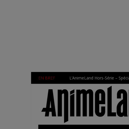
EN BREF
L’AnimeLand Hors-Série – Spécia