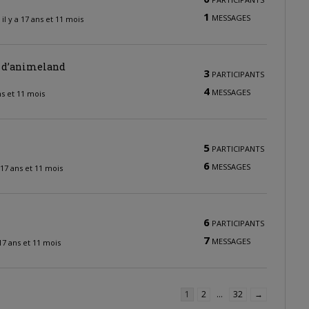
1
MESSAGES
—
il y a 17 ans et 11 mois
o d’animeland
3
PARTICIPANTS
4
MESSAGES
ans et 11 mois
5
PARTICIPANTS
6
MESSAGES
a 17 ans et 11 mois
6
PARTICIPANTS
7
MESSAGES
 17 ans et 11 mois
1
2
…
32
→