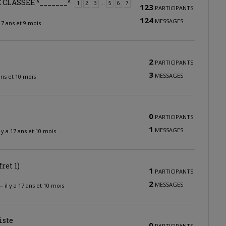
E CLASSEE ^_______^
…
1
2
3
5
6
7
123
PARTICIPANTS
124
MESSAGES
 17 ans et 9 mois
2
PARTICIPANTS
3
MESSAGES
 ans et 10 mois
0
PARTICIPANTS
1
MESSAGES
l y a 17 ans et 10 mois
ret 1)
1
PARTICIPANTS
2
MESSAGES
—
il y a 17 ans et 10 mois
iste
0
PARTICIPANTS