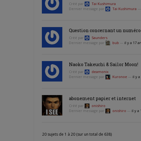
Créé par
Tai Kushimura
Dernier message par
Tai Kushimura
Question concernant un numér
Créé par
Saunders
Dernier message par
bub
—
il y a 17 
Naoko Takeuchi & Sailor Moon!
Créé par
deamonix
Dernier message par
Kuronoe
—
il y 
abonement papier et internet
Créé par
onishiro
Dernier message par
onishiro
—
il y a
20 sujets de 1 à 20 (sur un total de 638)