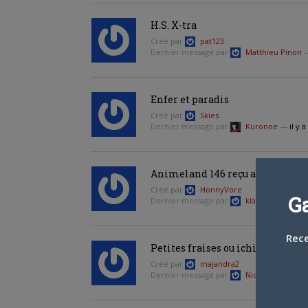
H.S. X-tra
Créé par
pat123
Dernier message par
Matthieu Pinon
Enfer et paradis
Créé par
Skies
Dernier message par
Kuronoe
—
il y 
Animeland 146 reçu abimé
Créé par
HonnyVore
G
Dernier message par
klaha
—
il y a 17
Rece
Petites fraises ou ichigo mashi
Créé par
majandra2
Dernier message par
Nicolas Penedo