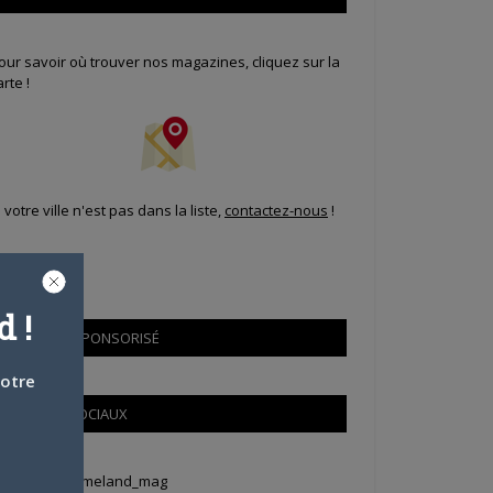
our savoir où trouver nos magazines, cliquez sur la
arte !
i votre ville n'est pas dans la liste,
contactez-nous
!
 !
CONTENU SPONSORISÉ
votre
RÉSEAUX SOCIAUX
weets by Animeland_mag