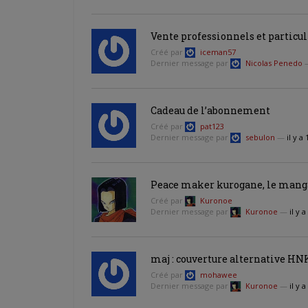
Vente professionnels et particul
Créé par
iceman57
Dernier message par
Nicolas Penedo
Cadeau de l’abonnement
Créé par
pat123
Dernier message par
sebulon
—
il y a
Peace maker kurogane, le mang
Créé par
Kuronoe
Dernier message par
Kuronoe
—
il y 
maj : couverture alternative HNK
Créé par
mohawee
Dernier message par
Kuronoe
—
il y 