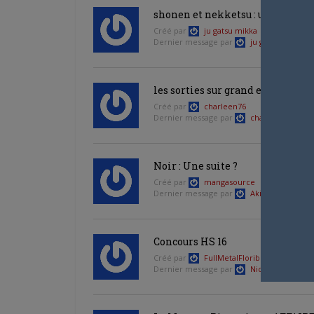
shonen et nekketsu : un amalga
Créé par
ju gatsu mikka
Dernier message par
ju gatsu mikka
les sorties sur grand ecran
Créé par
charleen76
Dernier message par
charleen76
—
il
Noir : Une suite ?
Créé par
mangasource
Dernier message par
Akiko_12
—
il y 
Concours HS 16
Créé par
FullMetalFlorib
Dernier message par
Nicolas Penedo