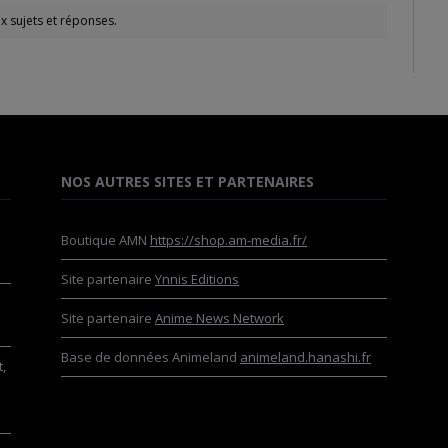
x sujets et réponses.
NOS AUTRES SITES ET PARTENAIRES
Boutique AMN
https://shop.am-media.fr/
Site partenaire
Ynnis Editions
Site partenaire
Anime News Network
Base de données Animeland
animeland.hanashi.fr
,