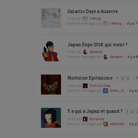
Galactic Days à Auxerre
Créé par
J-Wicky
Dernier message par
J-Wicky
—
il y a 
Japan Expo 2018: qui vient ?
Créé par
Xanatos
Dernier message par
Xanatos
—
il y a
Nocturne Epitanime
…
1
2
3
7
Créé par
Tom Le Chat
Dernier message par
Akiko_12
—
il y 
Y a qui à Japan et quand ?
1
2
Créé par
Kuronoe
Dernier message par
sellenee
—
il y a