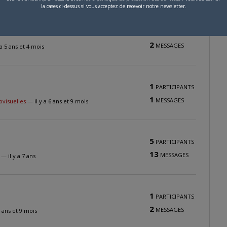
la cases ci-dessus si vous acceptez de recevoir notre newsletter.
2
PARTICIPANTS
2
MESSAGES
y a 5 ans et 4 mois
1
PARTICIPANTS
1
MESSAGES
visuelles
—
il y a 6 ans et 9 mois
5
PARTICIPANTS
13
MESSAGES
—
il y a 7 ans
1
PARTICIPANTS
2
MESSAGES
 7 ans et 9 mois