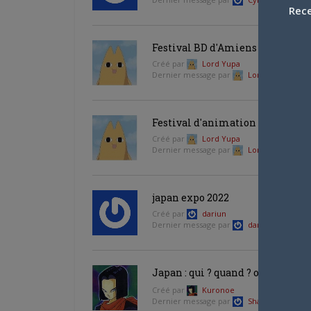
Rece
Festival BD d'Amiens
Créé par
Lord Yupa
Dernier message par
Lord Yupa
—
il 
Festival d'animation d'Annecy 
Créé par
Lord Yupa
Dernier message par
Lord Yupa
—
il 
japan expo 2022
Créé par
dariun
Dernier message par
dariun
—
il y a 4
Japan : qui ? quand ? où ? à quell
Créé par
Kuronoe
Dernier message par
Sharbettt
—
il y