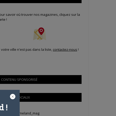
our savoir où trouver nos magazines, cliquez sur la
arte !
i votre ville n'est pas dans la liste,
contactez-nous
!
CONTENU SPONSORISÉ
RÉSEAUX SOCIAUX
 !
weets by Animeland_mag