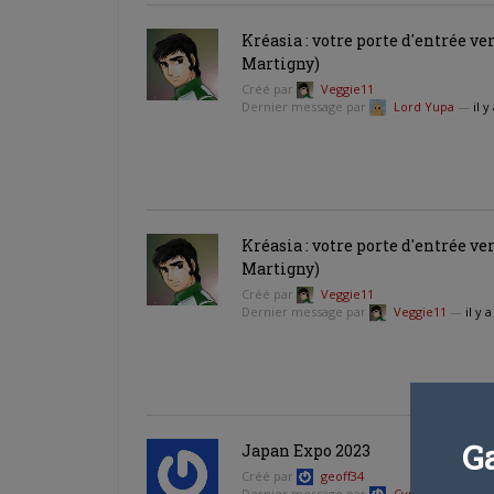
Kréasia : votre porte d'entrée ve
Martigny)
Créé par
Veggie11
Dernier message par
Lord Yupa
—
il 
Kréasia : votre porte d'entrée ve
Martigny)
Créé par
Veggie11
Dernier message par
Veggie11
—
il y 
G
Japan Expo 2023
Créé par
geoff34
Dernier message par
Cyril
—
il y a 3 an