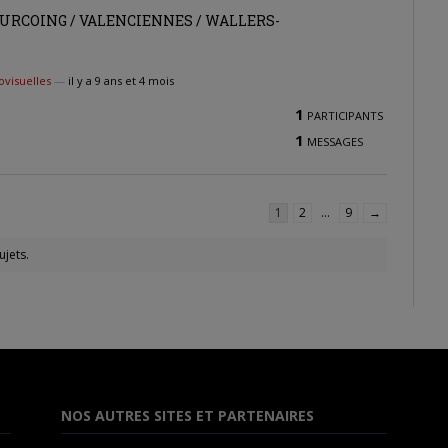
/ TOURCOING / VALENCIENNES / WALLERS-
visuelles
—
il y a 9 ans et 4 mois
1
PARTICIPANTS
1
MESSAGES
1
2
…
9
→
jets.
NOS AUTRES SITES ET PARTENAIRES