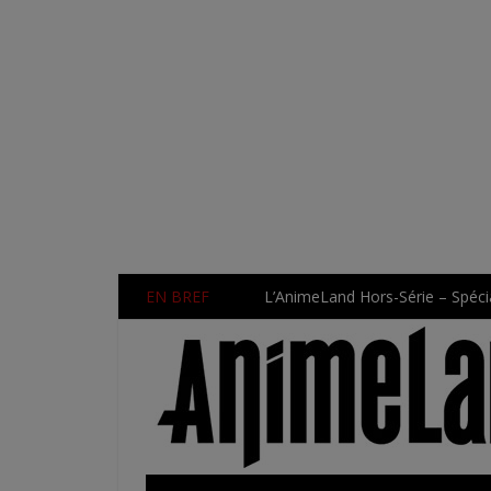
EN BREF
L’AnimeLand Hors-Série – Spécia