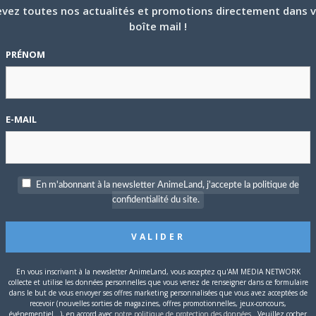
vez toutes nos actualités et promotions directement dans 
boîte mail !
2
PRÉNOM
PARTICIPANTS
16
MESSAGES
y a 3 ans et 1 mois
E-MAIL
2022
1
PARTICIPANTS
1
MESSAGES
y a 4 ans et 1 mois
En m'abonnant à la newsletter AnimeLand, j'accepte la politique de
confidentialité du site.
1
PARTICIPANTS
1
MESSAGES
 ans et 5 mois
En vous inscrivant à la newsletter AnimeLand, vous acceptez qu'AM MEDIA NETWORK
e heure ? pourquoi faire ?
1
2
11
collecte et utilise les données personnelles que vous venez de renseigner dans ce formulaire
PARTICIPANTS
dans le but de vous envoyer ses offres marketing personnalisées que vous avez acceptées de
32
MESSAGES
recevoir (nouvelles sorties de magazines, offres promotionnelles, jeux-concours,
 a 4 ans et 8 mois
événementiel...), en accord avec
notre politique de protection des données
. Veuillez cocher