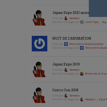
Japan Expo 2021 annulée
Créé par
Xanatos
Dernier message par
Lord Yupa
—
il 
NUIT DE L’ANIMATION
Créé par
Rencontres Audiovisuelles
Dernier message par
Rencontres Audio
Japan Expo 2019
Créé par
Xanatos
Dernier message par
Bruno de la Cruz
Comic Con 2018
Créé par
Xanatos
Dernier message par
Xanatos
—
il y a