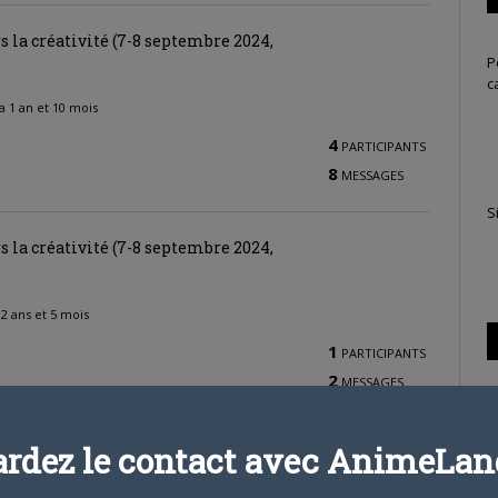
rs la créativité (7-8 septembre 2024,
P
c
y a 1 an et 10 mois
4
PARTICIPANTS
8
MESSAGES
S
rs la créativité (7-8 septembre 2024,
a 2 ans et 5 mois
1
PARTICIPANTS
2
MESSAGES
ardez le contact avec AnimeLand
4
PARTICIPANTS
T
4
MESSAGES
s