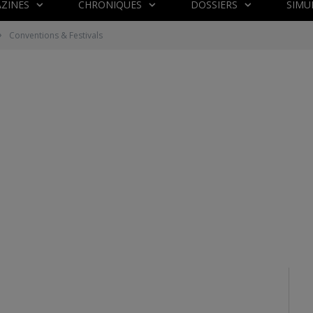
ZINES
CHRONIQUES
DOSSIERS
SIMU
»
Conventions & Festivals