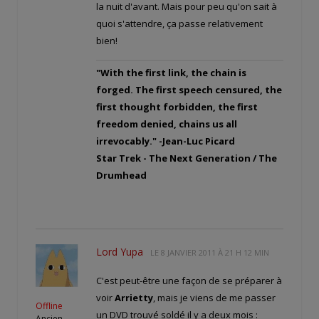
la nuit d'avant. Mais pour peu qu'on sait à
quoi s'attendre, ça passe relativement
bien!
"With the first link, the chain is
forged. The first speech censured, the
first thought forbidden, the first
freedom denied, chains us all
irrevocably." -Jean-Luc Picard
Star Trek - The Next Generation / The
Drumhead
Lord Yupa
LE
8 JANVIER 2011 À 21 H 12 MIN
C'est peut-être une façon de se préparer à
voir
Arrietty
, mais je viens de me passer
Offline
un DVD trouvé soldé il y a deux mois :
Ancien