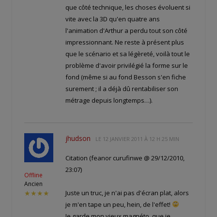
que côté technique, les choses évoluent si
vite avec la 3D qu'en quatre ans
l'animation d'Arthur a perdu tout son côté
impressionnant. Ne reste à présent plus
que le scénario et sa légèreté, voilà tout le
problème d'avoir privilégié la forme sur le
fond (même si au fond Besson s'en fiche
surement ; il a déjà dû rentabiliser son
métrage depuis longtemps…).
jhudson
LE
12 JANVIER 2011 À 12 H 25 MIN
Citation (feanor curufinwe @ 29/12/2010,
23:07)
Offline
Ancien
Juste un truc, je n'ai pas d'écran plat, alors
★★★★
je m'en tape un peu, hein, de l'effet!
Je garde mon vieux magnéto, que je