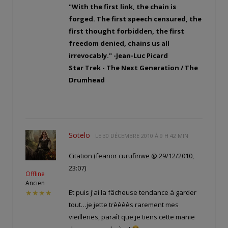
"With the first link, the chain is
forged. The first speech censured, the
first thought forbidden, the first
freedom denied, chains us all
irrevocably." -Jean-Luc Picard
Star Trek - The Next Generation / The
Drumhead
Sotelo
LE
30 DÉCEMBRE 2010 À 9 H 42 MIN
Citation (feanor curufinwe @ 29/12/2010,
23:07)
Offline
Ancien
Et puis j'ai la fâcheuse tendance à garder
★★★★
tout…je jette trèèèès rarement mes
vieilleries, paraît que je tiens cette manie