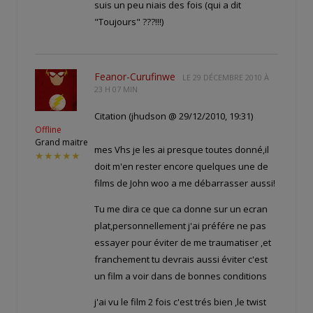
suis un peu niais des fois (qui a dit
"Toujours" ???!!!)
Feanor-Curufinwe
LE
29 DÉCEMBRE 2010 À
23 H 07 MIN
Citation (jhudson @ 29/12/2010, 19:31)
Offline
Grand maitre
mes Vhs je les ai presque toutes donné,il
★★★★★
doit m'en rester encore quelques une de
films de John woo a me débarrasser aussi!
Tu me dira ce que ca donne sur un ecran
plat,personnellement j'ai préfére ne pas
essayer pour éviter de me traumatiser ,et
franchement tu devrais aussi éviter c'est
un film a voir dans de bonnes conditions
j'ai vu le film 2 fois c'est trés bien ,le twist