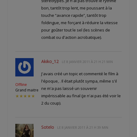
stéréotypes. Je n'ai pas trouvé le rythme
bon, tantôt trop lent, me poussant à la
touche “avance rapide”, tantôt trop
foldingue, me forçant à réduire la vitesse
pour goûter tout le sel (les scènes de
combat ou d'action acrobatique).
Akiko_12
LE
8 JANVIER 2011 À 21 H 21 MIN
J'avais créé un topic et commenté le film à
l'époque,
. Il était plutôt sympa, même s'il
Offline
ne m'a pas laissé un souvenir
Grand maitre
impérissable au final (je n'ai pas été voir le
★★★★★
2 du coup).
Sotelo
LE
8 JANVIER 2011 À 21 H 39 MIN