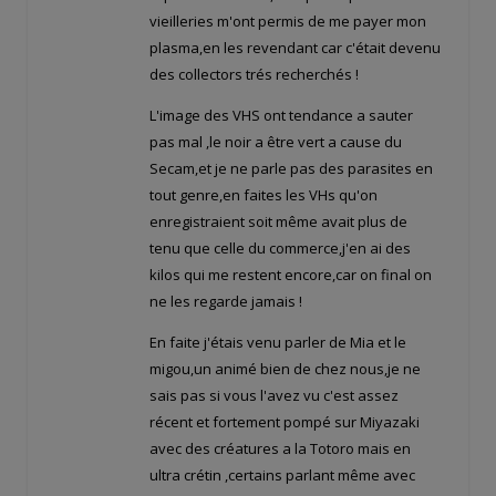
vieilleries m'ont permis de me payer mon
plasma,en les revendant car c'était devenu
des collectors trés recherchés !
L'image des VHS ont tendance a sauter
pas mal ,le noir a être vert a cause du
Secam,et je ne parle pas des parasites en
tout genre,en faites les VHs qu'on
enregistraient soit même avait plus de
tenu que celle du commerce,j'en ai des
kilos qui me restent encore,car on final on
ne les regarde jamais !
En faite j'étais venu parler de Mia et le
migou,un animé bien de chez nous,je ne
sais pas si vous l'avez vu c'est assez
récent et fortement pompé sur Miyazaki
avec des créatures a la Totoro mais en
ultra crétin ,certains parlant même avec