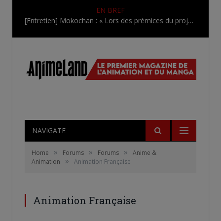
EN BREF
[Entretien] Mokochan : « Lors des prémices du projet, il était déjà demandé de suivre au mieux le manga originel.»
NAVIGATE
»
»
»
Home
Forums
Forums
Anime &
»
Animation
Animation Française
Animation Française