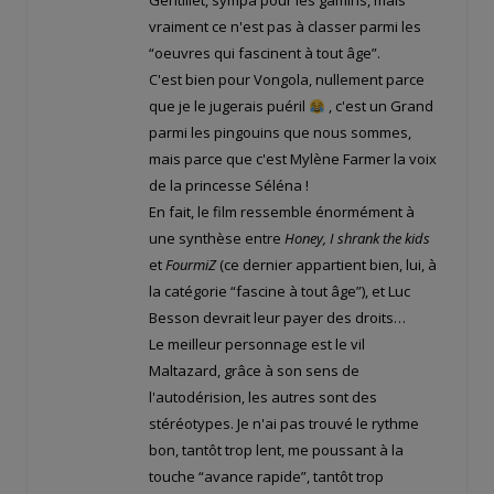
Gentillet, sympa pour les gamins, mais
vraiment ce n'est pas à classer parmi les
“oeuvres qui fascinent à tout âge”.
C'est bien pour Vongola, nullement parce
que je le jugerais puéril
, c'est un Grand
parmi les pingouins que nous sommes,
mais parce que c'est Mylène Farmer la voix
de la princesse Séléna !
En fait, le film ressemble énormément à
une synthèse entre
Honey, I shrank the kids
et
FourmiZ
(ce dernier appartient bien, lui, à
la catégorie “fascine à tout âge”), et Luc
Besson devrait leur payer des droits…
Le meilleur personnage est le vil
Maltazard, grâce à son sens de
l'autodérision, les autres sont des
stéréotypes. Je n'ai pas trouvé le rythme
bon, tantôt trop lent, me poussant à la
touche “avance rapide”, tantôt trop