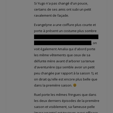
Si Yugo n'a pas changé d'un pouce,
certains de ses amis ont subi un petit
ravalement de façade.
Evangelyne a une coiffure plus courte et
porte à présent un costume plus sombre
c'est sans doute une manière symbolique
pour elle de faire le deuil de Tristepin
, on
voit également Amalia qui d'abord porte
les même vêtements que ceux de sa
défunte mère avant d'arborer sa tenue
d'aventurière (qui semble avoir un petit
peu changée par rapport à la saison 1), et
on dirait qu'elle est encore plus belle que
dans la première saison.
Ruel porte les mêmes fringues que dans
les deux derniers épisodes de la première
saison et visiblement, sa fameuse pelle
“massacrante” est toujours aussi efficace.