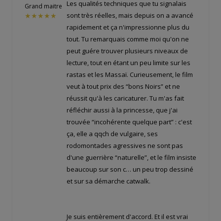
Les qualités techniques que tu signalais
Grand maitre
sont très réelles, mais depuis on a avancé
★★★★★
rapidement et ça n'impressionne plus du
tout. Tu remarquais comme moi qu'on ne
peut guére trouver plusieurs niveaux de
lecture, tout en étant un peu limite sur les
rastas et les Massaï. Curieusement, le film
veut à tout prix des “bons Noirs” et ne
réussit qu'à les caricaturer. Tu m'as fait
réfléchir aussi à la princesse, que j'ai
trouvée “incohérente quelque part” : c'est
ça, elle a qqch de vulgaire, ses
rodomontades agressives ne sont pas
d'une guerrière “naturelle”, et le film insiste
beaucoup sur son c… un peu trop dessiné
et sur sa démarche catwalk.
Je suis entièrement d'accord. Et il est vrai