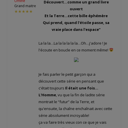
Offline
Découvert…comme un grand livre
Grand maitre
ouvert
★★★★★
Et la Terre…cette bille éphémère
Qui prend, quand l'étoile passe, sa
vraie place dans l'espace”
La la la…La la la la la la…Oh…j'adore
! Je
l'écoute en boucle en ce moment même!
Je fais parler le petit garçon qui a
découvert cette série en pensant que
c'était toujours
Il était une fois…
L'Homme
, vu que la fin de ladite série
montrait le “futur” de la Terre, et
qu'ensuite, la chaîne enchaînait avec cette
série absolument incroyable!
ça va faire très vieux con ce que je vais