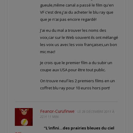
gueule,même canal a passé le film qu'en
VF c'est dire,j'ai du acheter le blu ray que
que je n'ai pas encore regardé!
J'ai eu du mal a trouver les noms des
voix,car sur le Web souvent ils ont mélangé
les voix us avec les voix françaises,un bon
mic mac!
Je crois que le premier film a du subir un
coupe aux USA pour être tout public.
On trouve neuf les 2 premiers films en un
coffret blu ray pour 10 euros hors port!
Feanor-Curufinwe
LE
28 DÉCEMBRE 2011 À
22 H 11 MIN
“L'infini…des prairies bleues du ciel