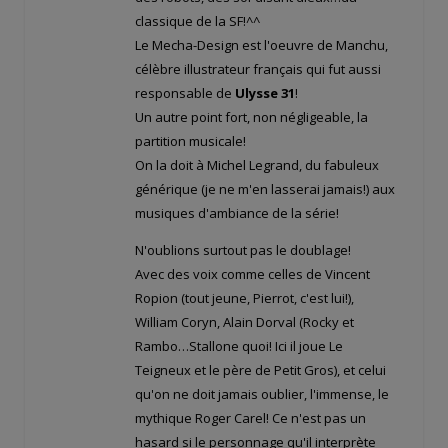
classique de la SF!^^
Le Mecha-Design est l'oeuvre de Manchu,
célèbre illustrateur français qui fut aussi
responsable de
Ulysse 31
!
Un autre point fort, non négligeable, la
partition musicale!
On la doit à Michel Legrand, du fabuleux
générique (je ne m'en lasserai jamais!) aux
musiques d'ambiance de la série!
N'oublions surtout pas le doublage!
Avec des voix comme celles de Vincent
Ropion (tout jeune, Pierrot, c'est lui!),
William Coryn, Alain Dorval (Rocky et
Rambo…Stallone quoi! Ici il joue Le
Teigneux et le père de Petit Gros), et celui
qu'on ne doit jamais oublier, l'immense, le
mythique Roger Carel! Ce n'est pas un
hasard si le personnage qu'il interprète