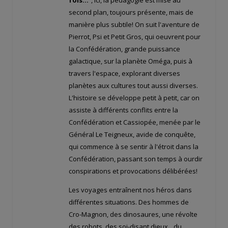
fois…
“, ici, la pédagogie est mise au
second plan, toujours présente, mais de
manière plus subtile! On suit l'aventure de
Pierrot, Psi et Petit Gros, qui oeuvrent pour
la Confédération, grande puissance
galactique, sur la planète Oméga, puis à
travers l'espace, explorant diverses
planètes aux cultures tout aussi diverses.
L'histoire se développe petit à petit, car on
assiste à différents conflits entre la
Confédération et Cassiopée, menée par le
Général Le Teigneux, avide de conquête,
qui commence à se sentir à l'étroit dans la
Confédération, passant son temps à ourdir
conspirations et provocations délibérées!
Les voyages entraînent nos héros dans
différentes situations. Des hommes de
Cro-Magnon, des dinosaures, une révolte
des robots, des soi-disant dieux…du