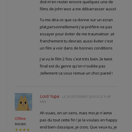
doit m'en rester encore quelques une de
films de John woo a me débarrasser aussi!
Tu me dira ce que ca donne sur un ecran
plat,personnellement j'ai préfére ne pas
essayer pour éviter de me traumatiser ,et
franchement tu devrais aussi éviter c'est
un film a voir dans de bonnes conditions
j'ai vu le film 2 fois c'est trés bien ,le twist
final est du genre qu'on n'oublie pas
,tellement ca vous remue un choc pareil !
Lord Yupa
LE
29 DÉCEMBRE 2010 À 22 H 48
MIN
Ah ouais, en un sens, mais moi je n'aime
Offline
pas du tout cette fin ! je la voulais en happy
Ancien
end bien classique, je crois. Que veux-tu, je
★★★★