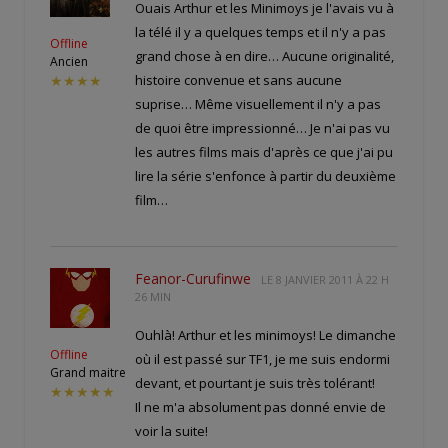
Ouais Arthur et les Minimoys je l'avais vu à
la télé il y a quelques temps et il n'y a pas
Offline
grand chose à en dire… Aucune originalité,
Ancien
histoire convenue et sans aucune
★★★★
suprise… Même visuellement il n'y a pas
de quoi être impressionné… Je n'ai pas vu
les autres films mais d'après ce que j'ai pu
lire la série s'enfonce à partir du deuxième
film…
Feanor-Curufinwe
LE
8 JANVIER 2011 À 22 H
26 MIN
Ouhlà! Arthur et les minimoys! Le dimanche
Offline
où il est passé sur TF1, je me suis endormi
Grand maitre
devant, et pourtant je suis très tolérant!
★★★★★
Il ne m'a absolument pas donné envie de
voir la suite!