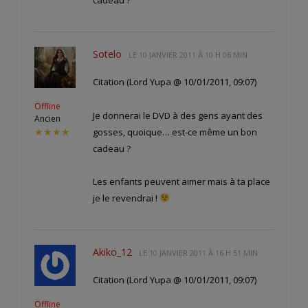
cadeau ?
Sotelo
LE
10 JANVIER 2011 À 10 H 06 MIN
Citation (Lord Yupa @ 10/01/2011, 09:07)
Offline
Je donnerai le DVD à des gens ayant des
Ancien
gosses, quoique… est-ce même un bon
★★★★
cadeau ?
Les enfants peuvent aimer mais à ta place
je le revendrai !
Akiko_12
LE
10 JANVIER 2011 À 16 H 51 MIN
Citation (Lord Yupa @ 10/01/2011, 09:07)
Offline