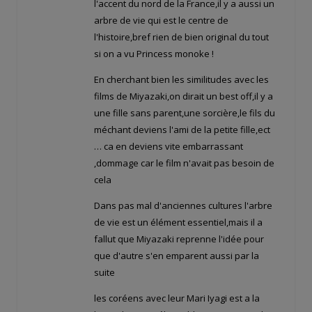
l'accent du nord de la France,il y a aussi un
arbre de vie qui est le centre de
l'histoire,bref rien de bien original du tout
si on a vu Princess monoke !
En cherchant bien les similitudes avec les
films de Miyazaki,on dirait un best off,il y a
une fille sans parent,une sorcière,le fils du
méchant deviens l'ami de la petite fille,ect
… ca en deviens vite embarrassant
,dommage car le film n'avait pas besoin de
cela
Dans pas mal d'anciennes cultures l'arbre
de vie est un élément essentiel,mais il a
fallut que Miyazaki reprenne l'idée pour
que d'autre s'en emparent aussi par la
suite
les coréens avec leur Mari Iyagi est a la