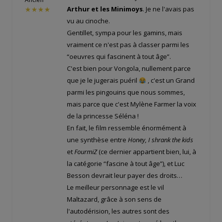
Arthur et les Minimoys
. Je ne l'avais pas
★★★★
vu au cinoche.
Gentillet, sympa pour les gamins, mais
vraiment ce n'est pas à classer parmi les
“oeuvres qui fascinent à tout âge”.
C'est bien pour Vongola, nullement parce
que je le jugerais puéril
, c'est un Grand
parmi les pingouins que nous sommes,
mais parce que c'est Mylène Farmer la voix
de la princesse Séléna !
En fait, le film ressemble énormément à
une synthèse entre
Honey, I shrank the kids
et
FourmiZ
(ce dernier appartient bien, lui, à
la catégorie “fascine à tout âge”), et Luc
Besson devrait leur payer des droits…
Le meilleur personnage est le vil
Maltazard, grâce à son sens de
l'autodérision, les autres sont des