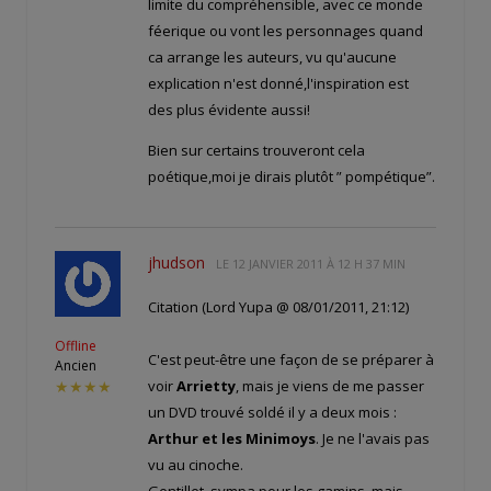
limite du compréhensible, avec ce monde
féerique ou vont les personnages quand
ca arrange les auteurs, vu qu'aucune
explication n'est donné,l'inspiration est
des plus évidente aussi!
Bien sur certains trouveront cela
poétique,moi je dirais plutôt ” pompétique”.
jhudson
LE
12 JANVIER 2011 À 12 H 37 MIN
Citation (Lord Yupa @ 08/01/2011, 21:12)
Offline
C'est peut-être une façon de se préparer à
Ancien
voir
Arrietty
, mais je viens de me passer
★★★★
un DVD trouvé soldé il y a deux mois :
Arthur et les Minimoys
. Je ne l'avais pas
vu au cinoche.