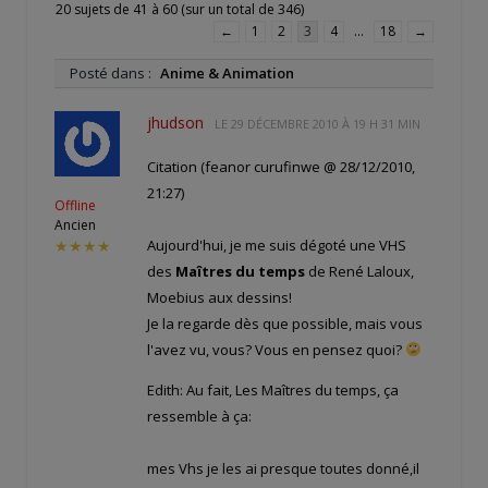
20 sujets de 41 à 60 (sur un total de 346)
←
1
2
3
4
…
18
→
Posté dans :
Anime & Animation
jhudson
LE
29 DÉCEMBRE 2010 À 19 H 31 MIN
Citation (feanor curufinwe @ 28/12/2010,
21:27)
Offline
Ancien
Aujourd'hui, je me suis dégoté une VHS
★★★★
des
Maîtres du temps
de René Laloux,
Moebius aux dessins!
Je la regarde dès que possible, mais vous
l'avez vu, vous? Vous en pensez quoi?
Edith: Au fait, Les Maîtres du temps, ça
ressemble à ça:
mes Vhs je les ai presque toutes donné,il