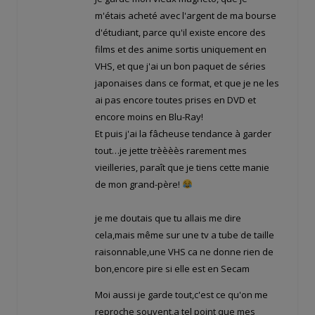
m'étais acheté avec l'argent de ma bourse
d'étudiant, parce qu'il existe encore des
films et des anime sortis uniquement en
VHS, et que j'ai un bon paquet de séries
japonaises dans ce format, et que je ne les
ai pas encore toutes prises en DVD et
encore moins en Blu-Ray!
Et puis j'ai la fâcheuse tendance à garder
tout…je jette trèèèès rarement mes
vieilleries, paraît que je tiens cette manie
de mon grand-père!
je me doutais que tu allais me dire
cela,mais même sur une tv a tube de taille
raisonnable,une VHS ca ne donne rien de
bon,encore pire si elle est en Secam
Moi aussi je garde tout,c'est ce qu'on me
reproche souvent,a tel point que mes