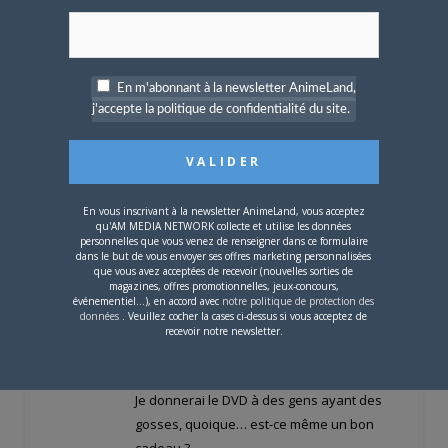
techniques que tu signalais sont très
réelles, mais depuis on a avancé
rapidement et ça n'impressionne plus du
tout. Tu remarquais comme moi qu'on ne
En m'abonnant à la newsletter AnimeLand,
j'accepte la politique de confidentialité du site.
peut guére trouver plusieurs niveaux de
lecture, tout en étant un peu limite sur les
rastas et les Massaï. Curieusement, le film
veut à tout prix des "bons Noirs" et ne
réussit qu'à les caricaturer. Tu m'as fait
En vous inscrivant à la newsletter AnimeLand, vous acceptez
qu'AM MEDIA NETWORK collecte et utilise les données
réfléchir aussi à la princesse, que j'ai
personnelles que vous venez de renseigner dans ce formulaire
trouvée "incohérente quelque part" : c'est
dans le but de vous envoyer ses offres marketing personnalisées
que vous avez acceptées de recevoir (nouvelles sorties de
ça, elle a qqch de vulgaire, ses
magazines, offres promotionnelles, jeux-concours,
événementiel...), en accord avec
notre politique de protection des
rodomontades agressives ne sont pas
données
. Veuillez cocher la cases ci-dessus si vous acceptez de
d'une guerrière "naturelle", et le film
recevoir notre newsletter.
insiste beaucoup sur son c… un peu trop
dessiné et sur sa démarche catwalk.
Je donnerai le DVD à des gens ayant des
gosses, quoique… est-ce même un bon