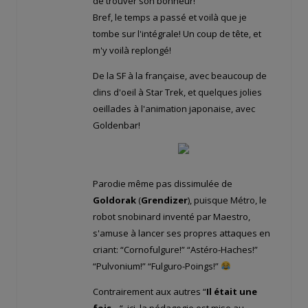
de trouver son bonheur!
Bref, le temps a passé et voilà que je
tombe sur l'intégrale! Un coup de tête, et
m'y voilà replongé!
De la SF à la française, avec beaucoup de
clins d'oeil à Star Trek, et quelques jolies
oeillades à l'animation japonaise, avec
Goldenbar!
Parodie même pas dissimulée de
Goldorak
(
Grendizer
), puisque Métro, le
robot snobinard inventé par Maestro,
s'amuse à lancer ses propres attaques en
criant: “Cornofulgure!” “Astéro-Haches!”
“Pulvonium!” “Fulguro-Poings!”
Contrairement aux autres “
Il était une