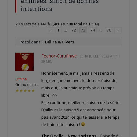
animées…sinon de bonnes
intentions.
20 sujets de 1,441 à 1,460 (sur un total de 1,509)
←
1
…
72
73
74
…
76
→
Posté dans :
Délire & Divers
Feanor-Curufinwe
LE
10 JUILLET 2022 À 17 H
39 MIN
Honnêtement, je n’ai jamais ressenti de
Offline
longueur, même avec le dernier épisode,
Grand maitre
mais oui, il vaut mieux prévoir du temps
★★★★★
libre ! ^^
Et je confirme, meilleure saison de la série.
D’ailleurs la saison 5 est annoncée pour
pas avant 2024, ce qui te laissera le temps
de finir cette saison !
The Orville – New Horizons
– Épisode 6 –