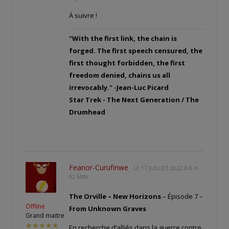
À suivre !
"With the first link, the chain is
forged. The first speech censured, the
first thought forbidden, the first
freedom denied, chains us all
irrevocably." -Jean-Luc Picard
Star Trek - The Next Generation / The
Drumhead
Feanor-Curufinwe
LE
17 JUILLET 2022 À 0 H
02 MIN
The Orville – New Horizons
– Épisode 7 –
Offline
From Unknown Graves
Grand maitre
★★★★★
En recherche d’alliés dans la guerre contre