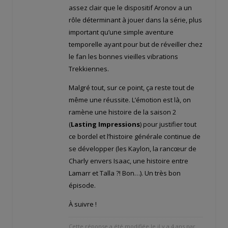
assez clair que le dispositif Aronov a un
rôle déterminant à jouer dans la série, plus
important qu’une simple aventure
temporelle ayant pour but de réveiller chez
le fan les bonnes vieilles vibrations
Trekkiennes.
Malgré tout, sur ce point, ça reste tout de
même une réussite. L’émotion est là, on
ramène une histoire de la saison 2
(
Lasting Impressions
) pour justifier tout
ce bordel et l’histoire générale continue de
se développer (les Kaylon, la rancœur de
Charly envers Isaac, une histoire entre
Lamarr et Talla ?! Bon…). Un très bon
épisode.
À suivre !
Cette réponse a été modifiée le il y a 4 ans par
.