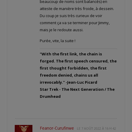
beaucoup de noms sont balancés) en
atteste de manière très froide, à dessein.
Du coup je suis très curieux de voir
comment ça va se terminer pour Jimmy,
mais je le redoute aussi.
Purée, vite, la suite !
"With the first link, the chain is
forged. The first speech censured, the
first thought forbidden, the first
freedom denied, chains us all
irrevocably." -Jean-Luc Picard
Star Trek - The Next Generation / The
Drumhead
Feanor-Curufinwe
LE
7 AOÛT 2022 À 16 H 42