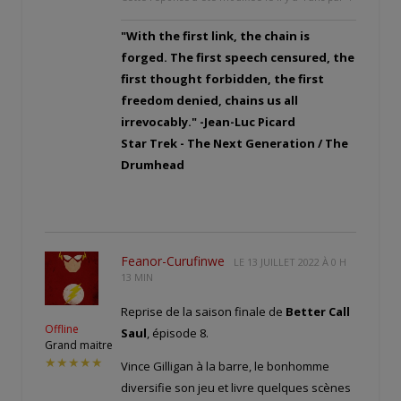
"With the first link, the chain is
forged. The first speech censured, the
first thought forbidden, the first
freedom denied, chains us all
irrevocably." -Jean-Luc Picard
Star Trek - The Next Generation / The
Drumhead
Feanor-Curufinwe
LE
13 JUILLET 2022 À 0 H
13 MIN
Reprise de la saison finale de
Better Call
Offline
Saul
, épisode 8.
Grand maitre
★★★★★
Vince Gilligan à la barre, le bonhomme
diversifie son jeu et livre quelques scènes