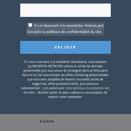
le dernier épisode, et on peut dire qu’ils
ont mis les pieds dans le plat, sans filets
de sécurité. J’adore cette série. Et voilà sur
quoi je tombe sur YT et qui ne fait que me
En m'abonnant à la newsletter AnimeLand,
donner plus encore envie de revoir tout
j'accepte la politique de confidentialité du site.
Breaking Bad
!
En vous inscrivant à la newsletter AnimeLand, vous acceptez
qu'AM MEDIA NETWORK collecte et utilise les données
personnelles que vous venez de renseigner dans ce formulaire
dans le but de vous envoyer ses offres marketing personnalisées
que vous avez acceptées de recevoir (nouvelles sorties de
magazines, offres promotionnelles, jeux-concours,
événementiel...), en accord avec
notre politique de protection des
données
. Veuillez cocher la cases ci-dessus si vous acceptez de
Tiré par les cheveux ? Oui, mais
recevoir notre newsletter.
maintenant c’est impossible de regarder
cette scène de BB sans penser à…
À suivre.