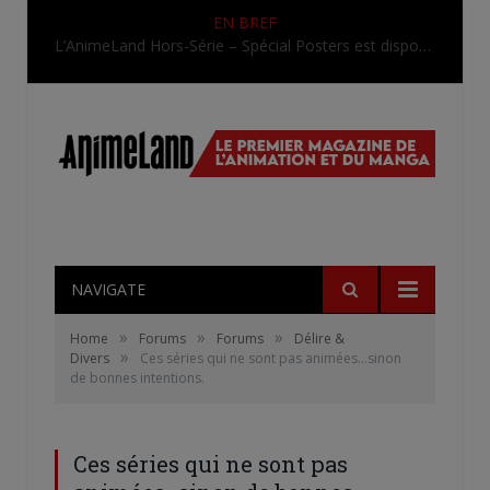
EN BREF
Une nouvelle série TV Digimon en préparation pour 2027
NAVIGATE
»
»
»
Home
Forums
Forums
Délire &
»
Divers
Ces séries qui ne sont pas animées…sinon
de bonnes intentions.
Ces séries qui ne sont pas