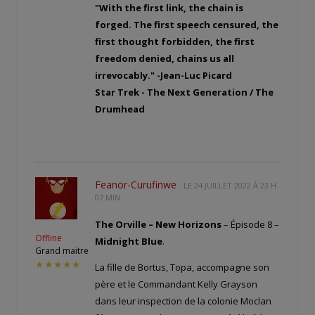
"With the first link, the chain is
forged. The first speech censured, the
first thought forbidden, the first
freedom denied, chains us all
irrevocably." -Jean-Luc Picard
Star Trek - The Next Generation / The
Drumhead
Feanor-Curufinwe
LE
24 JUILLET 2022 À 23 H
07 MIN
The Orville – New Horizons
– Épisode 8 –
Offline
Midnight Blue
.
Grand maitre
★★★★★
La fille de Bortus, Topa, accompagne son
père et le Commandant Kelly Grayson
dans leur inspection de la colonie Moclan