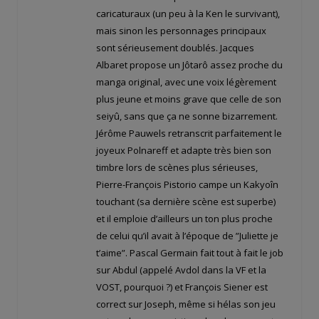
caricaturaux (un peu à la Ken le survivant),
mais sinon les personnages principaux
sont sérieusement doublés. Jacques
Albaret propose un Jôtarô assez proche du
manga original, avec une voix légèrement
plus jeune et moins grave que celle de son
seiyû, sans que ça ne sonne bizarrement.
Jérôme Pauwels retranscrit parfaitement le
joyeux Polnareff et adapte très bien son
timbre lors de scènes plus sérieuses,
Pierre-François Pistorio campe un Kakyoîn
touchant (sa dernière scène est superbe)
et il emploie d’ailleurs un ton plus proche
de celui qu’il avait à l’époque de ”Juliette je
t’aime”. Pascal Germain fait tout à fait le job
sur Abdul (appelé Avdol dans la VF et la
VOST, pourquoi ?) et François Siener est
correct sur Joseph, même si hélas son jeu