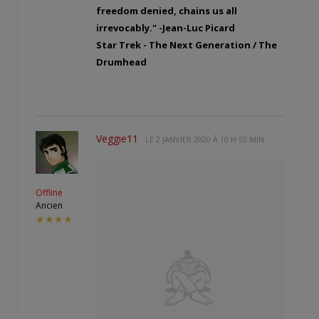
freedom denied, chains us all
irrevocably." -Jean-Luc Picard
Star Trek - The Next Generation / The
Drumhead
Veggie11
LE
2 JANVIER 2020 À 10 H 55 MIN
Offline
Ancien
★★★★