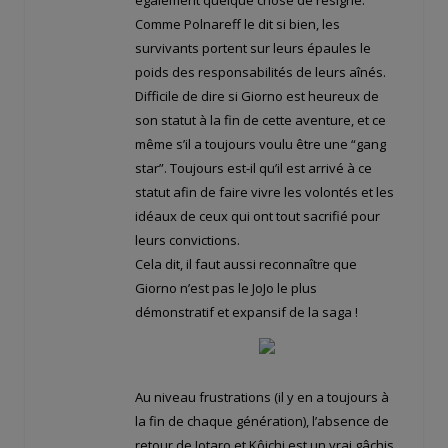
Comme Polnareff le dit si bien, les
survivants portent sur leurs épaules le
poids des responsabilités de leurs aînés.
Difficile de dire si Giorno est heureux de
son statut à la fin de cette aventure, et ce
même s’il a toujours voulu être une “gang
star”. Toujours est-il qu’il est arrivé à ce
statut afin de faire vivre les volontés et les
idéaux de ceux qui ont tout sacrifié pour
leurs convictions.
Cela dit, il faut aussi reconnaître que
Giorno n’est pas le JoJo le plus
démonstratif et expansif de la saga !
Au niveau frustrations (il y en a toujours à
la fin de chaque génération), l’absence de
retour de Jotaro et Kôichi est un vrai gâchis,