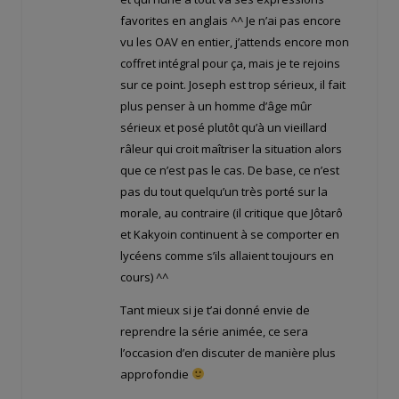
favorites en anglais ^^ Je n’ai pas encore
vu les OAV en entier, j’attends encore mon
coffret intégral pour ça, mais je te rejoins
sur ce point. Joseph est trop sérieux, il fait
plus penser à un homme d’âge mûr
sérieux et posé plutôt qu’à un vieillard
râleur qui croit maîtriser la situation alors
que ce n’est pas le cas. De base, ce n’est
pas du tout quelqu’un très porté sur la
morale, au contraire (il critique que Jôtarô
et Kakyoin continuent à se comporter en
lycéens comme s’ils allaient toujours en
cours) ^^
Tant mieux si je t’ai donné envie de
reprendre la série animée, ce sera
l’occasion d’en discuter de manière plus
approfondie