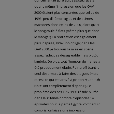
Concernant le gore au passage, j’avais
quand même l’impression que les OAV
2000 étaient plus censurées que celles de
1993; peu d’hémorragies et de scènes
macabres dans celles de 2000, alors qu’ici
le sang coule à flots (même plus que dans
le manga !). La réalisation est également
plus inspirée, Kitakubô oblige; dans les
OAV 2000, je trouvais la mise en scène
assez fade, pas désagréable mais plutôt
lambda. De plus, tout l’humour du manga a
été pratiquement éludé, Polnareff étant le
seul désormais à faire des blagues (mais
qu’est-ce qui est arrivé à Joseph ?! Ces ”Oh
No!!!” ont complètement disparu !). Le
problème des ces OAV 1993 réside plutôt
dans leur faible nombre d’épisodes : 4
épisodes pour la partie Egypte, combat Dio
compris, ça laisse une impression