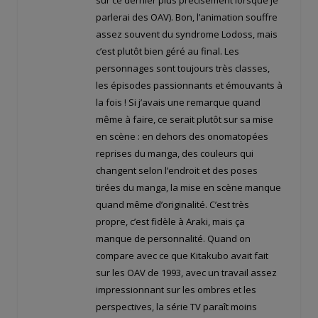
sur ce dernier plus précisément lorsque je
parlerai des OAV). Bon, l’animation souffre
assez souvent du syndrome Lodoss, mais
c’est plutôt bien géré au final. Les
personnages sont toujours très classes,
les épisodes passionnants et émouvants à
la fois ! Si j’avais une remarque quand
même à faire, ce serait plutôt sur sa mise
en scène : en dehors des onomatopées
reprises du manga, des couleurs qui
changent selon l’endroit et des poses
tirées du manga, la mise en scène manque
quand même d’originalité. C’est très
propre, c’est fidèle à Araki, mais ça
manque de personnalité. Quand on
compare avec ce que Kitakubo avait fait
sur les OAV de 1993, avec un travail assez
impressionnant sur les ombres et les
perspectives, la série TV paraît moins