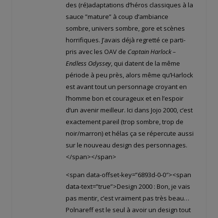
des (ré)adaptations d’héros classiques à la
sauce ”mature” à coup d’ambiance
sombre, univers sombre, gore et scènes
horrifiques. J’avais déjà regretté ce parti-
pris avec les OAV de
Captain Harlock –
Endless Odyssey
, qui datent de la même
période à peu près, alors même qu’Harlock
est avant tout un personnage croyant en
l’homme bon et courageux et en l’espoir
d’un avenir meilleur. Ici dans Jojo 2000, c’est
exactement pareil (trop sombre, trop de
noir/marron) et hélas ça se répercute aussi
sur le nouveau design des personnages.
</span></span>
<span data-offset-key=”6893d-0-0″><span
data-text=”true”>Design 2000 : Bon, je vais
pas mentir, c’est vraiment pas très beau…
Polnareff est le seul à avoir un design tout