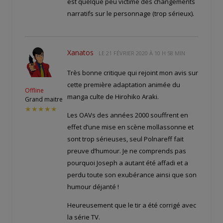
est quelque peu victime des changements
narratifs sur le personnage (trop sérieux).
Xanatos
LE
21 FÉVRIER 2020 À 10 H 58 MIN
Très bonne critique qui rejoint mon avis sur
cette première adaptation animée du
Offline
manga culte de Hirohiko Araki.
Grand maitre
★★★★★
Les OAVs des années 2000 souffrent en
effet d’une mise en scène mollassonne et
sont trop sérieuses, seul Polnareff fait
preuve d’humour. Je ne comprends pas
pourquoi Joseph a autant été affadi et a
perdu toute son exubérance ainsi que son
humour déjanté !
Heureusement que le tir a été corrigé avec
la série TV.