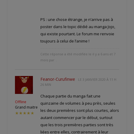
PS : une chose étrange, je n’arrive pas à
poster dans le topic dédié au manga Jojo,
qui existe pourtant. Le forum me renvoie
toujours à celui de l’anime !
Cette réponse a été modifiée le il y a 6 ans et 7
mois par
.
Feanor-Curufinwe
LE
3 JANVIER 2020 À 11 H
26 MIN
Chaque partie du manga fait une
Offline
quinzaine de volumes à peu près, seules
Grand maitre
les deux premières sont plus courtes, alors
★★★★★
autant commencer par le début, surtout
que les trois premières parties sont très
liées entre elles, contrairement à leur