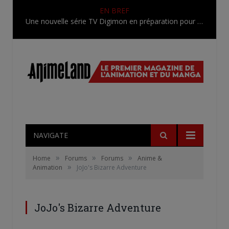
EN BREF
Une nouvelle série TV Digimon en préparation pour 2027
NAVIGATE
»
»
»
Home
Forums
Forums
Anime &
»
Animation
JoJo's Bizarre Adventure
JoJo's Bizarre Adventure