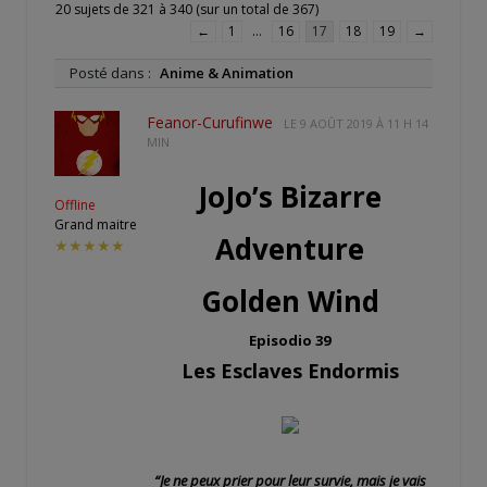
20 sujets de 321 à 340 (sur un total de 367)
←
1
…
16
17
18
19
→
Posté dans :
Anime & Animation
Feanor-Curufinwe
LE
9 AOÛT 2019 À 11 H 14
MIN
JoJo’s Bizarre
Offline
Grand maitre
Adventure
★★★★★
Golden Wind
Episodio 39
Les Esclaves Endormis
“Je ne peux prier pour leur survie, mais je vais