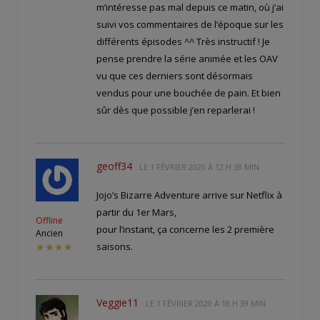
m’intéresse pas mal depuis ce matin, où j’ai
suivi vos commentaires de l’époque sur les
différents épisodes ^^ Très instructif ! Je
pense prendre la série animée et les OAV
vu que ces derniers sont désormais
vendus pour une bouchée de pain. Et bien
sûr dès que possible j’en reparlerai !
geoff34
LE
1 FÉVRIER 2020 À 12 H 38 MIN
Jojo’s Bizarre Adventure arrive sur Netflix à
partir du 1er Mars,
Offline
pour l’instant, ça concerne les 2 première
Ancien
saisons.
★★★★
Veggie11
LE
1 FÉVRIER 2020 À 18 H 39 MIN