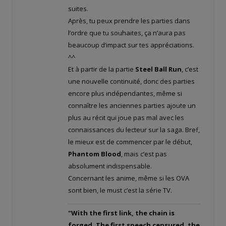
suites.
Après, tu peux prendre les parties dans
l’ordre que tu souhaites, ça n’aura pas
beaucoup d’impact sur tes appréciations.
^^
Et à partir de la partie
Steel Ball Run
, c’est
une nouvelle continuité, donc des parties
encore plus indépendantes, même si
connaître les anciennes parties ajoute un
plus au récit qui joue pas mal avec les
connaissances du lecteur sur la saga. Bref,
le mieux est de commencer par le début,
Phantom Blood
, mais c’est pas
absolument indispensable.
Concernant les anime, même si les OVA
sont bien, le must c’est la série TV.
"With the first link, the chain is
forged. The first speech censured, the