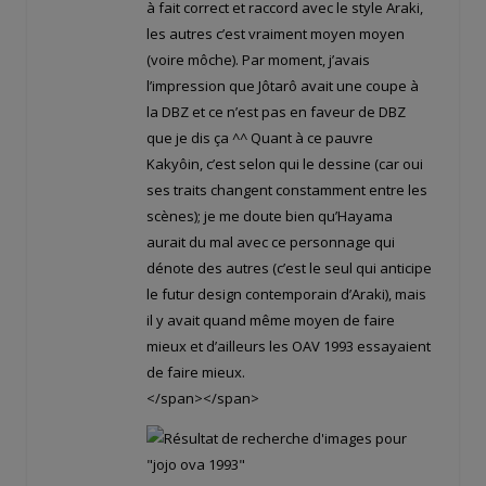
à fait correct et raccord avec le style Araki,
les autres c’est vraiment moyen moyen
(voire môche). Par moment, j’avais
l’impression que Jôtarô avait une coupe à
la DBZ et ce n’est pas en faveur de DBZ
que je dis ça ^^ Quant à ce pauvre
Kakyôin, c’est selon qui le dessine (car oui
ses traits changent constamment entre les
scènes); je me doute bien qu’Hayama
aurait du mal avec ce personnage qui
dénote des autres (c’est le seul qui anticipe
le futur design contemporain d’Araki), mais
il y avait quand même moyen de faire
mieux et d’ailleurs les OAV 1993 essayaient
de faire mieux.
</span></span>