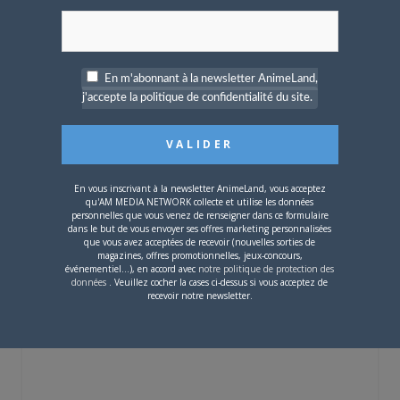
l’humour caustique et délirant qui le
caractérisait dans le manga. Oui, parce que
dans les OAVs, je trouve qu’ils ont un peu
trop adouci le personnage, devenu
En m'abonnant à la newsletter AnimeLand,
beaucoup trop sérieux.
j'accepte la politique de confidentialité du site.
Ceci dit, j’aime énormément également la
deuxième partie des OAVs (même si c’est
la première à avoir été réalisée), car plus
proche et fidèle à l’ambiance du manga
En vous inscrivant à la newsletter AnimeLand, vous acceptez
qu'AM MEDIA NETWORK collecte et utilise les données
que les épisodes des années 2000 et la
personnelles que vous venez de renseigner dans ce formulaire
dans le but de vous envoyer ses offres marketing personnalisées
mise en scène de Hiroyuki Kitakubo est
que vous avez acceptées de recevoir (nouvelles sorties de
fabuleuse !
magazines, offres promotionnelles, jeux-concours,
événementiel...), en accord avec
notre politique de protection des
données
. Veuillez cocher la cases ci-dessus si vous acceptez de
Pour la série animée de
Jojo
, j’attendrai
recevoir notre newsletter.
qu’elle arrive sur Netflix le 1er mars pour
me la refaire depuis le début.