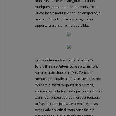
manieur. Et elle est catégorique : dans
quelques jours ou quelques mois, Blono
Buccellati va mourir le coeur transpercé, à
moins qu’il ne touche la pierre, qui lui
apportera alors une mort paisible.
La majorité des fins de génération de
JoJo’s Bizarre Adventure
se terminent
sur une note douce-amère. Certes la
menace principale a été vaincue, mais nos
héros y laissent toujours des plumes,
souvent sous la forme de pertes tragiques
dans leur entourage. La mort est toujours
présente dans JoJo’s. C’est encore le cas
avec
Golden Wind
, mais cette fin-ci a
également quelque chose de résigné.