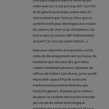
une place majeure dans le mond du jeu
vidéo mais ils s'y est pris trop tôt*. Les PS3
et Wii gèrent aussi le jeu online mais on
sent vraiment que c'est sur Xbox que ce
système est le plus développé avec toutes
les options de chat vocal, d'invitations, etc
(est-ce que ça vaut les 60€ d'abonnement
annuel? Ca c'est une autre histoire…).
Mais pour répondre à ta question, vu les
coûts de développement tant au niveau du
hardware que des jeux (les gros titres
coûtent facilement plusieurs dizaines de
millions de Dollars à produire), ça me paraît
impossible aujourd'hui de sortir une
machine exclusivement destinée aux
hardcore gamers, d'autant qu'en dehors
du Japon, le système des bornes d'arcade
qui servait de vitrine technologique
autrefois est à présent moribond. Et pour