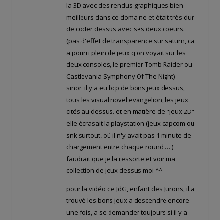
la 3D avec des rendus graphiques bien
meilleurs dans ce domaine et était très dur
de coder dessus avec ses deux coeurs.
(pas d'effet de transparence sur saturn, ca
a pourri plein de jeux q'on voyait sur les
deux consoles, le premier Tomb Raider ou
Castlevania Symphony Of The Night)
sinon il y a eu bcp de bons jeux dessus,
tous les visual novel evangelion, les jeux
cités au dessus. et en matière de "jeux 2D"
elle écrasait la playstation (jeux capcom ou
snk surtout, où il n'y avait pas 1 minute de
chargement entre chaque round … )
faudrait que je la ressorte et voir ma
collection de jeux dessus moi ^^
pour la vidéo de JdG, enfant des Jurons, il a
trouvé les bons jeux a descendre encore
une fois, a se demander toujours si il y a