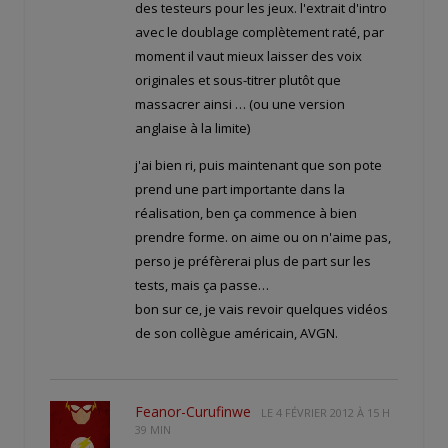
des testeurs pour les jeux. l'extrait d'intro
avec le doublage complètement raté, par
moment il vaut mieux laisser des voix
originales et sous-titrer plutôt que
massacrer ainsi … (ou une version
anglaise à la limite)
j'ai bien ri, puis maintenant que son pote
prend une part importante dans la
réalisation, ben ça commence à bien
prendre forme. on aime ou on n'aime pas,
perso je préfèrerai plus de part sur les
tests, mais ça passe…
bon sur ce, je vais revoir quelques vidéos
de son collègue américain, AVGN.
Feanor-Curufinwe
LE
4 FÉVRIER 2012 À 15 H
39 MIN