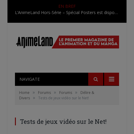
EN BREF
Une nouvelle série TV Digimon en préparation pour 2027
NAVIGATE
»
»
»
Home
Forums
Forums
Délire &
»
Divers
Tests de jeux vidéo sur le Net!
Tests de jeux vidéo sur le Net!