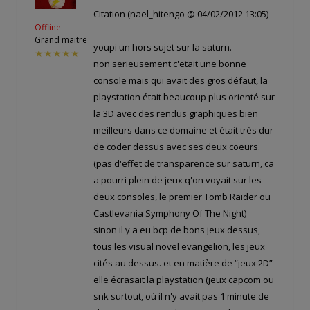
Citation (nael_hitengo @ 04/02/2012 13:05)
Offline
Grand maitre
youpi un hors sujet sur la saturn.
★★★★★
non serieusement c'etait une bonne
console mais qui avait des gros défaut, la
playstation était beaucoup plus orienté sur
la 3D avec des rendus graphiques bien
meilleurs dans ce domaine et était très dur
de coder dessus avec ses deux coeurs.
(pas d'effet de transparence sur saturn, ca
a pourri plein de jeux q'on voyait sur les
deux consoles, le premier Tomb Raider ou
Castlevania Symphony Of The Night)
sinon il y a eu bcp de bons jeux dessus,
tous les visual novel evangelion, les jeux
cités au dessus. et en matière de “jeux 2D”
elle écrasait la playstation (jeux capcom ou
snk surtout, où il n'y avait pas 1 minute de