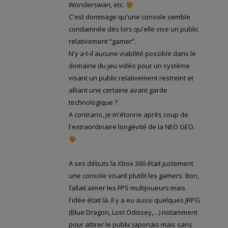
Wonderswan, etc.
C'est dommage qu'une console semble
condamnée dès lors qu'elle vise un public
relativement “gamer”.
N'y a-t-il aucune viabilité possible dans le
domaine du jeu vidéo pour un système
visant un public relativement restreint et
alliant une certaine avant garde
technologique ?
A contrario, je m'étonne après coup de
l'extraordinaire longévité de la NEO GEO.
A ses débuts la Xbox 360 était justement
une console visant plutôt les gamers. Bon,
fallait aimer les FPS multijoueurs mais
l'idée était là. Il y a eu aussi quelques JRPG
(Blue Dragon, Lost Odissey,…) notamment
pour attirer le public japonais mais sans