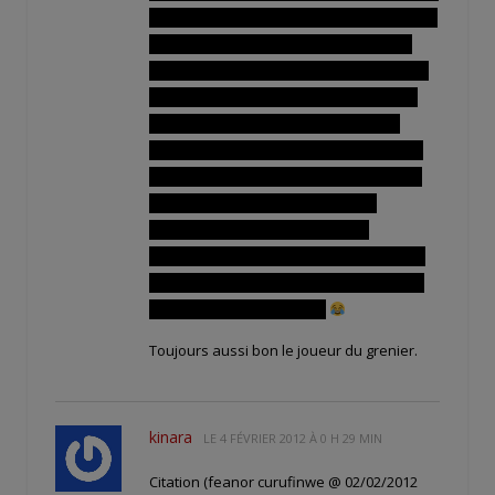
finalement il suffit de quelques ingrédients
: d'abord un méchant avec une coiffure
impeccable, ça c'est super important pour
prendre les poses […]. Dans l'équipe du
héros on inclura si possible une amie
d'enfance secrètement amoureuse mais
qui en général est la réincarnation d'une
prêtresse, seule survivante d'une
civilisation millénaire disparue et
évidemment l'indispensable pisseuse de
15 ans qui on ne sait pas pourquoi part à
l'aventure à moitié à poil…
Toujours aussi bon le joueur du grenier.
kinara
LE
4 FÉVRIER 2012 À 0 H 29 MIN
Citation (feanor curufinwe @ 02/02/2012