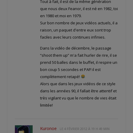
Tout à fait, il est de la même génération
que nous deux Feanor, il est né en 1982, toi
en 1980 et moi en 1979.
Sur bon nombre de jeux vidéos actuels, il a
raison, un paquet d'entre eux sont trop
faciles avec leurs continues infinies.
Dans la vidéo de décembre, le passage
“shoot them up” m'a fait hurler de rire, il se
prend 50 balles dans le buffet, il respire un
bon coup 5 secondes et PAF! il est
complètement retapé!
Alors que dans les jeux vidéos de ce style
dans les années 90, il fallait être attentif et
très vigilant vu que le nombre de vies était
limitée!
Kuronoe
LE
4 FÉVRIER 2012 À 19 H 49 MIN