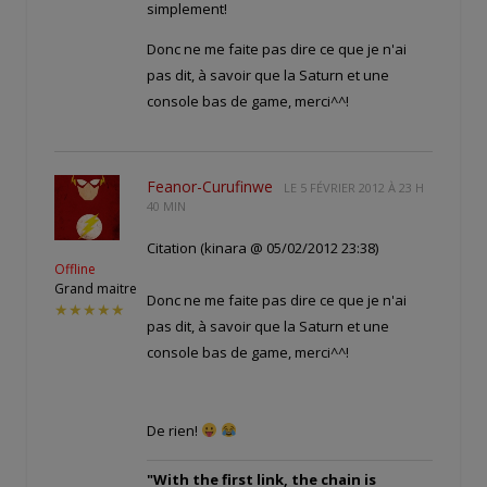
simplement!
Donc ne me faite pas dire ce que je n'ai
pas dit, à savoir que la Saturn et une
console bas de game, merci^^!
Feanor-Curufinwe
LE
5 FÉVRIER 2012 À 23 H
40 MIN
Citation (kinara @ 05/02/2012 23:38)
Offline
Grand maitre
Donc ne me faite pas dire ce que je n'ai
★★★★★
pas dit, à savoir que la Saturn et une
console bas de game, merci^^!
De rien!
"With the first link, the chain is