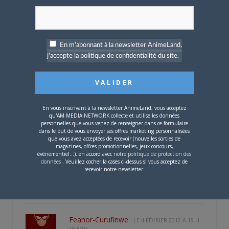
secondes de jeu pour deux minutes de
scènes réelles, ce qui à ce stade n'est plus
vraiment du test de jeux. En plus, je
n'arrive pas à comprendre pourquoi, à
En m'abonnant à la newsletter AnimeLand,
chaque fois qu'un défaut est pointé, il doit
j'accepte la politique de confidentialité du site.
FORCEMENT être rejoué par le JdG et son
pote, c'est marrant la première fois, mais à
nouveau, c'est redondant sur la longueur.
Mais ce qui me crispe le plus, c'est le ton du
En vous inscrivant à la newsletter AnimeLand, vous acceptez
JdG : c'est pas naturel, ça sonne faux, c'est
qu'AM MEDIA NETWORK collecte et utilise les données
forcé, bref ça m'énerve. Vraiment, comparé
personnelles que vous venez de renseigner dans ce formulaire
dans le but de vous envoyer ses offres marketing personnalisées
à ses premières vidéos, je trouve que ce
que vous avez acceptées de recevoir (nouvelles sorties de
magazines, offres promotionnelles, jeux-concours,
qu'il fait actuellement est mauvais.
événementiel...), en accord avec
notre politique de protection des
données
. Veuillez cocher la cases ci-dessus si vous acceptez de
Voilà, c'était juste pour donner l'autre avis
recevoir notre newsletter.
sur le Joueur du Grenier.
Feanor-Curufinwe
LE
4 FÉVRIER 2012 À 19 H
18 MIN