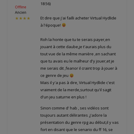
18:56)
Offline
Ancien
Et dire que j'ai failli acheter Virtual Hydlide
★★★★
à l'époque!
Roh la honte que tu te serais payer,en
jouant à cette daube,je t'aurais plus du
tout vue de la même manière ,en sachant
que tu avais eu le malheur d'y jouer,et je
me serais dit ,feanor il craint trop à jouer à
ce genre de jeu
Mais il y'a pas à dire, Virtual Hydlide c'est
vraiment de la merde,surtout qu'il sagit
d'un jeu saturne en plus !
Sinon comme d' hab , ses vidéos sont
toujours autant délirantes ,j'adore la
présentation du genre rpg au début,il y vas
fort en disant que le senario du ff 16, se