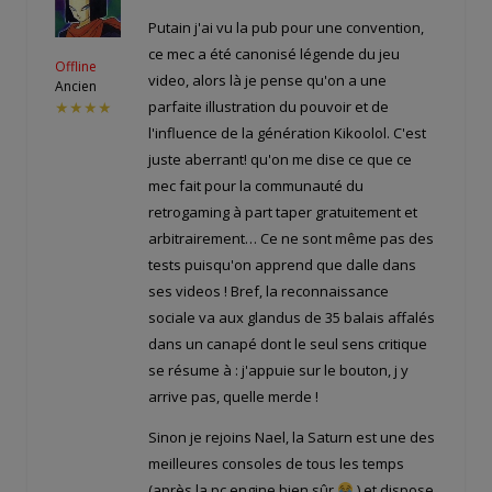
Putain j'ai vu la pub pour une convention,
ce mec a été canonisé légende du jeu
Offline
video, alors là je pense qu'on a une
Ancien
parfaite illustration du pouvoir et de
★★★★
l'influence de la génération Kikoolol. C'est
juste aberrant! qu'on me dise ce que ce
mec fait pour la communauté du
retrogaming à part taper gratuitement et
arbitrairement… Ce ne sont même pas des
tests puisqu'on apprend que dalle dans
ses videos ! Bref, la reconnaissance
sociale va aux glandus de 35 balais affalés
dans un canapé dont le seul sens critique
se résume à : j'appuie sur le bouton, j y
arrive pas, quelle merde !
Sinon je rejoins Nael, la Saturn est une des
meilleures consoles de tous les temps
(après la pc engine bien sûr
) et dispose