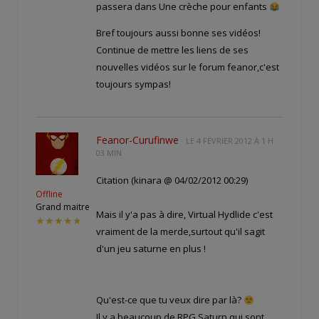
passera dans Une crèche pour enfants
Bref toujours aussi bonne ses vidéos!
Continue de mettre les liens de ses
nouvelles vidéos sur le forum feanor,c'est
toujours sympas!
Feanor-Curufinwe
LE
4 FÉVRIER 2012 À 1 H
03 MIN
Citation (kinara @ 04/02/2012 00:29)
Offline
Grand maitre
Mais il y'a pas à dire, Virtual Hydlide c'est
★★★★★
vraiment de la merde,surtout qu'il sagit
d'un jeu saturne en plus !
Qu'est-ce que tu veux dire par là?
Il y a beaucoup de RPG Saturn qui sont