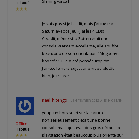
Shining Force III
Habitué
★★★
Je sais pas si je l'ai dit, mais j'ai tué ma
Saturn avec ce jeu. (J'ai les 4 CDs)
Ceci dit, même si la Saturn était une
console vraiment excellente, elle souffre
beaucoup de son orientation "Megadrive
boostée". Elle a été pensée trop tôt…
J'arrête le hors-sujet : une vidéo plutôt
bien, je trouve.
nael_hitengo
LE
4 FÉVRIER 2012 À 13 H 05 MIN
youpi un hors sujet sur la saturn.
non serieusement c'etait une bonne
Offline
console mais qui avait des gros défaut, la
Habitué
playstation était beaucoup plus orienté sur
★★★