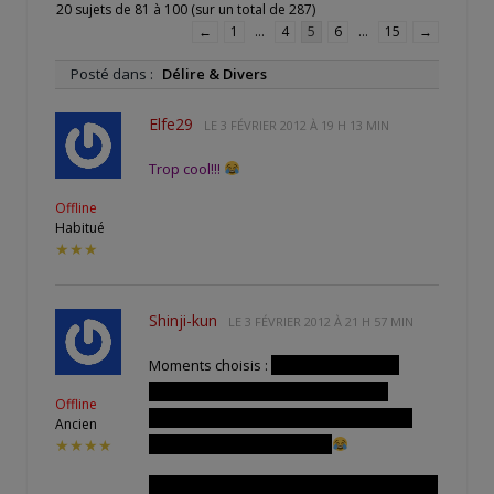
20 sujets de 81 à 100 (sur un total de 287)
←
1
…
4
5
6
…
15
→
Posté dans :
Délire & Divers
Elfe29
LE
3 FÉVRIER 2012 À 19 H 13 MIN
Trop cool!!!
Offline
Habitué
★★★
Shinji-kun
LE
3 FÉVRIER 2012 À 21 H 57 MIN
Moments choisis :
Chaque héros à sa
propre spécificité. Par exemple si tu
Offline
prends le nain sa spécificité c'est de ne
Ancien
pouvoir toucher personne.
★★★★
Et d'ailleurs c'est très imple pour faire un FF