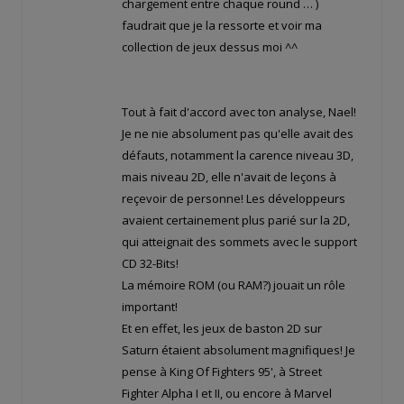
chargement entre chaque round … )
faudrait que je la ressorte et voir ma
collection de jeux dessus moi ^^
Tout à fait d'accord avec ton analyse, Nael!
Je ne nie absolument pas qu'elle avait des
défauts, notamment la carence niveau 3D,
mais niveau 2D, elle n'avait de leçons à
reçevoir de personne! Les développeurs
avaient certainement plus parié sur la 2D,
qui atteignait des sommets avec le support
CD 32-Bits!
La mémoire ROM (ou RAM?) jouait un rôle
important!
Et en effet, les jeux de baston 2D sur
Saturn étaient absolument magnifiques! Je
pense à King Of Fighters 95', à Street
Fighter Alpha I et II, ou encore à Marvel