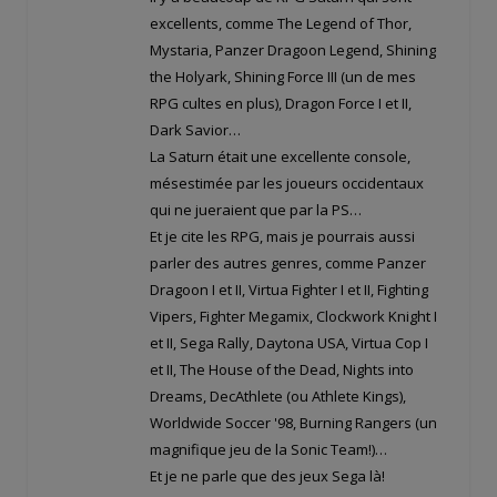
excellents, comme The Legend of Thor,
Mystaria, Panzer Dragoon Legend, Shining
the Holyark, Shining Force III (un de mes
RPG cultes en plus), Dragon Force I et II,
Dark Savior…
La Saturn était une excellente console,
mésestimée par les joueurs occidentaux
qui ne jueraient que par la PS…
Et je cite les RPG, mais je pourrais aussi
parler des autres genres, comme Panzer
Dragoon I et II, Virtua Fighter I et II, Fighting
Vipers, Fighter Megamix, Clockwork Knight I
et II, Sega Rally, Daytona USA, Virtua Cop I
et II, The House of the Dead, Nights into
Dreams, DecAthlete (ou Athlete Kings),
Worldwide Soccer '98, Burning Rangers (un
magnifique jeu de la Sonic Team!)…
Et je ne parle que des jeux Sega là!