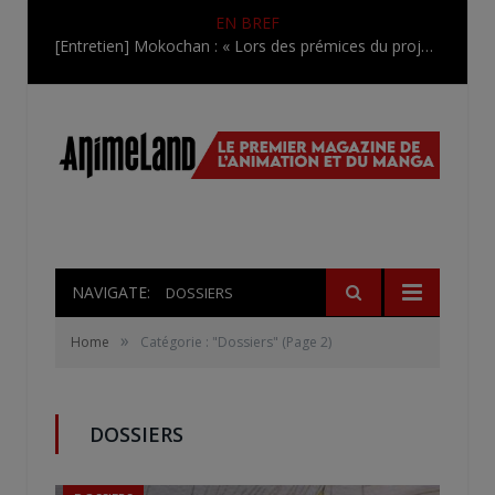
EN BREF
[Entretien] Mokochan : « Lors des prémices du projet, il était déjà demandé de suivre au mieux le manga originel.»
NAVIGATE:
DOSSIERS
»
Home
Catégorie : "Dossiers"
(Page 2)
DOSSIERS