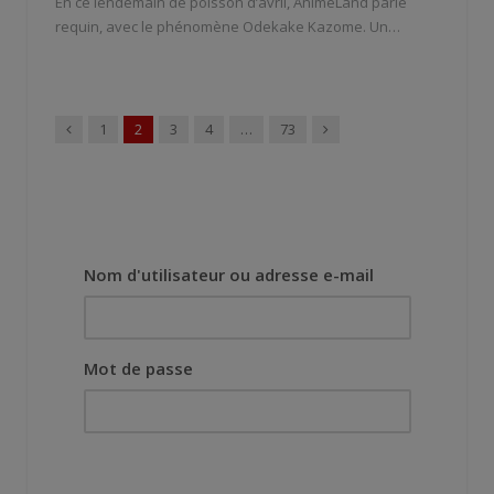
En ce lendemain de poisson d’avril, AnimeLand parle
requin, avec le phénomène Odekake Kazome. Un…
Précédent
Suivant
1
2
3
4
…
73
Nom d'utilisateur ou adresse e-mail
Mot de passe