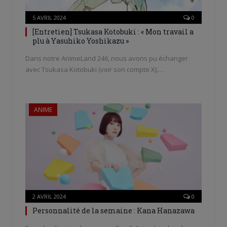
5 AVRIL 2024
0
[Entretien] Tsukasa Kotobuki : « Mon travail a
plu à Yasuhiko Yoshikazu »
Dans notre AnimeLand 246, nous avons pu échanger
avec Tsukasa Kotobuki (voir son compte X),…
ANIME
2 AVRIL 2024
0
Personnalité de la semaine : Kana Hanazawa