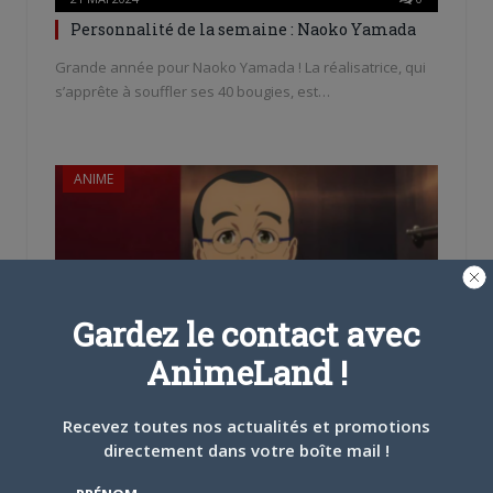
Personnalité de la semaine : Naoko Yamada
Grande année pour Naoko Yamada ! La réalisatrice, qui
s’apprête à souffler ses 40 bougies, est…
ANIME
Gardez le contact avec
AnimeLand !
14 MAI 2024
0
Personnalité de la semaine : Masao Maruyama
Recevez toutes nos actualités et promotions
Avec bientôt soixante ans de carrière, le producteur
directement dans votre boîte mail !
octogénaire a contribué à faire évoluer l’animation…