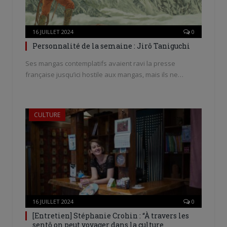
16 JUILLET 2024
0
Personnalité de la semaine : Jirô Taniguchi
Ses mangas contemplatifs avaient ravi la presse
française jusqu’ici hostile aux mangas, mais ils ne…
CULTURE
16 JUILLET 2024
0
[Entretien] Stéphanie Crohin : “À travers les
sentô on peut voyager dans la culture