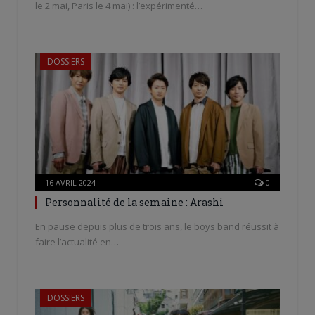
le 2 mai, Paris le 4 mai) : l’expérimenté…
DOSSIERS
16 AVRIL 2024
0
Personnalité de la semaine : Arashi
En pause depuis plus de trois ans, le boys band réussit à
faire l’actualité en…
DOSSIERS