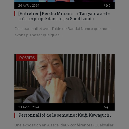
26 AVRIL 2024
0
[Entretien] Keishu Minami : « Toriyama a été
très impliqué dans le jeu Sand Land »
C’est par mail et avec l’aide de Bandai Namco que nous
avons pu poser quelques…
DOSSIERS
23 AVRIL 2024
0
Personnalité de la semaine : Kaiji Kawaguchi
Une exposition en Alsace, deux conférences (Guebwiller