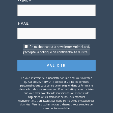
PRÉNOM
ANIME
E-MAIL
En m'abonnant à la newsletter AnimeLand,
j'accepte la politique de confidentialité du site.
7 MAI 2024
0
Personnalité de la semaine : Oh ! Great
Année fêtant ses trente ans de carrière, 2023 marquait
également la fin de Bakemonogatari pour…
En vous inscrivant à la newsletter AnimeLand, vous acceptez
qu'AM MEDIA NETWORK collecte et utilise les données
personnelles que vous venez de renseigner dans ce formulaire
dans le but de vous envoyer ses offres marketing personnalisées
que vous avez acceptées de recevoir (nouvelles sorties de
magazines, offres promotionnelles, jeux-concours,
ANIME
événementiel...), en accord avec
notre politique de protection des
données
. Veuillez cocher la cases ci-dessus si vous acceptez de
recevoir notre newsletter.