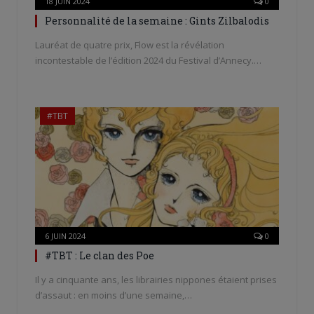
18 JUIN 2024
0
Personnalité de la semaine : Gints Zilbalodis
Lauréat de quatre prix, Flow est la révélation
incontestable de l’édition 2024 du Festival d’Annecy.…
#TBT
6 JUIN 2024
0
#TBT : Le clan des Poe
Il y a cinquante ans, les librairies nippones étaient prises
d’assaut : en moins d’une semaine,…