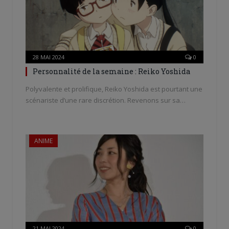
28 MAI 2024
0
Personnalité de la semaine : Reiko Yoshida
Polyvalente et prolifique, Reiko Yoshida est pourtant une
scénariste d’une rare discrétion. Revenons sur sa…
ANIME
21 MAI 2024
0