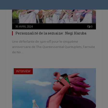
30 AVRIL 2024
0
Personnalité de la semaine : Negi Haruba
Une déferlante de spin-off pour le cinquième
anniversaire de The Quintessential Quintuplets, l’arrivée
de No…
INTERVIEW