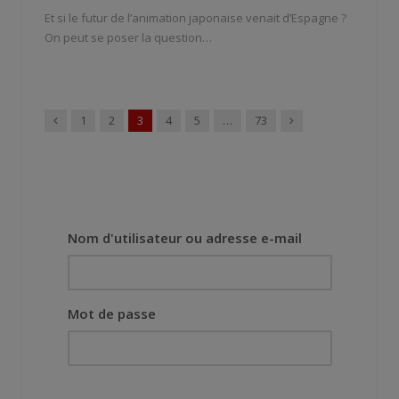
Et si le futur de l’animation japonaise venait d’Espagne ?
On peut se poser la question…
Précédent
Suivant
1
2
3
4
5
…
73
Nom d'utilisateur ou adresse e-mail
Mot de passe