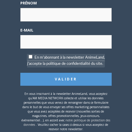
Si le Festival d’Angoulême met avant tout en avant sa
PRÉNOM
dernière œuvre, l’angoissant #DRCL, la…
E-MAIL
DOSSIERS
En m'abonnant à la newsletter AnimeLand,
j'accepte la politique de confidentialité du site.
16 JANVIER 2024
0
Personnalité de la semaine : Makoto Raiku
En vous inscrivant à la newsletter AnimeLand, vous acceptez
qu'AM MEDIA NETWORK collecte et utilise les données
Le lancement d’un jeu pour smartphone adapté de
personnelles que vous venez de renseigner dans ce formulaire
Zatchbell rappelle combien la licence est toujours…
dans le but de vous envoyer ses offres marketing personnalisées
que vous avez acceptées de recevoir (nouvelles sorties de
magazines, offres promotionnelles, jeux-concours,
événementiel...), en accord avec
notre politique de protection des
données
. Veuillez cocher la cases ci-dessus si vous acceptez de
recevoir notre newsletter.
ANIME