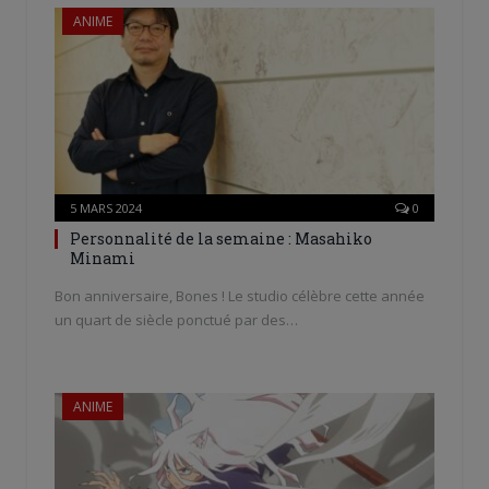
ANIME
5 MARS 2024
0
Personnalité de la semaine : Masahiko
Minami
Bon anniversaire, Bones ! Le studio célèbre cette année
un quart de siècle ponctué par des…
ANIME