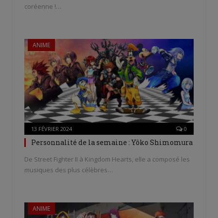
coréenne !…
ANIME
13 FÉVRIER 2024
0
Personnalité de la semaine : Yôko Shimomura
De Street Fighter II à Kingdom Hearts, elle a composé les
musiques des plus célèbres…
ANIME