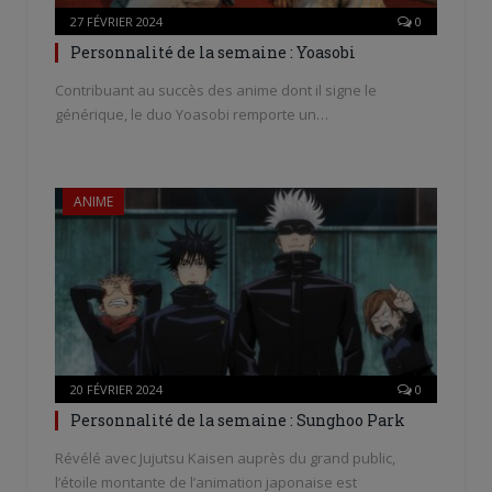
27 FÉVRIER 2024
0
Personnalité de la semaine : Yoasobi
Contribuant au succès des anime dont il signe le
générique, le duo Yoasobi remporte un…
ANIME
20 FÉVRIER 2024
0
Personnalité de la semaine : Sunghoo Park
Révélé avec Jujutsu Kaisen auprès du grand public,
l’étoile montante de l’animation japonaise est