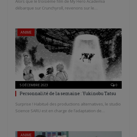
Alors que le troisième film de My Hero Academia
débarque sur Crunchyroll, revenons sur le…
ANIME
5 DÉCEMBRE 2023
0
Personnalité de la semaine : Yukinobu Tatsu
Surprise ! Habitué des productions alternatives, le studio
Science SARU est en charge de l’adaptation de…
ANIME