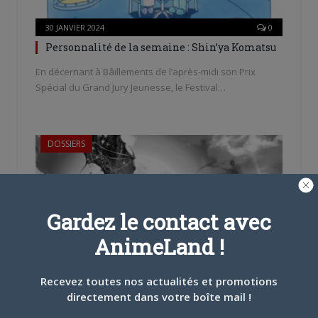
30 JANVIER 2024
0
Personnalité de la semaine : Shin’ya Komatsu
En décernant à Bâillements de l’après-midi son Prix
Spécial du Grand Jury Jeunesse, le Festival…
DOSSIERS
Gardez le contact avec
AnimeLand !
23 JANVIER 2024
0
Recevez toutes nos actualités et promotions
Personnalité de la semaine : Shin’ichi
directement dans votre boîte mail !
Sakamoto