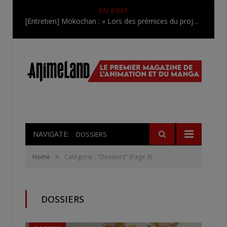
EN BREF
[Entretien] Mokochan : « Lors des prémices du projet, il était déjà demandé de suivre au mieux le manga originel.»
NAVIGATE:
DOSSIERS
»
Home
Catégorie : "Dossiers"
(Page 3)
DOSSIERS