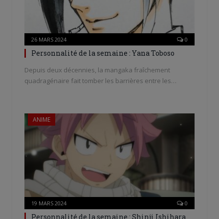
26 MARS 2024
0
Personnalité de la semaine : Yana Toboso
Depuis deux décennies, la mangaka fraîchement
quadragénaire fait tomber les barrières entre les…
ANIME
19 MARS 2024
0
Personnalité de la semaine : Shinji Ishihara