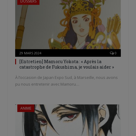
DOSSIERS
29 MARS 2024
0
[Entretien] Mamoru Yokota : « Après la
catastrophe de Fukushima, je voulais aider »
À l’occasion de Japan Expo Sud, à Marseille, nous avons
pu nous entretenir avec Mamoru…
ANIME