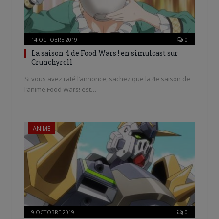
14 OCTOBRE 2019
0
La saison 4 de Food Wars ! en simulcast sur
Crunchyroll
Si vous avez raté l’annonce, sachez que la 4e saison de
l’anime Food Wars! est…
ANIME
9 OCTOBRE 2019
0