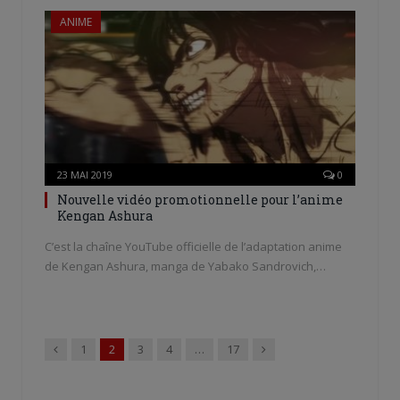
ANIME
23 MAI 2019
0
Nouvelle vidéo promotionnelle pour l’anime
Kengan Ashura
C’est la chaîne YouTube officielle de l’adaptation anime
de Kengan Ashura, manga de Yabako Sandrovich,…
Précédent
Suivant
1
2
3
4
…
17