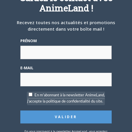
AnimeLand !
15 AOÛT 2019
0
Recevez toutes nos actualités et promotions
Les anime Ascendance of a Bookworm et High
directement dans votre boîte mail !
School Prodigies Have It Easy Even In Another
World cet automne sur Crunchyroll
PRÉNOM
Crunchyroll vient d’annoncer les acquisitions de deux
nouvelles séries pour cet automne : Ascendance of a…
E-MAIL
ANIME
En m'abonnant à la newsletter AnimeLand,
j'accepte la politique de confidentialité du site.
26 JUILLET 2019
0
En vous inscrivant à la newsletter AnimeLand, vous acceptez