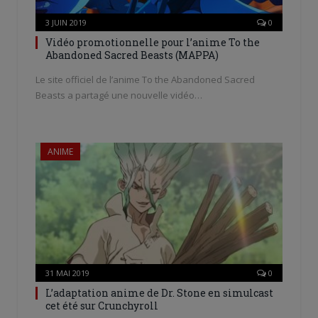
3 JUIN 2019
0
Vidéo promotionnelle pour l’anime To the
Abandoned Sacred Beasts (MAPPA)
Le site officiel de l’anime To the Abandoned Sacred
Beasts a partagé une nouvelle vidéo…
ANIME
31 MAI 2019
0
L’adaptation anime de Dr. Stone en simulcast
cet été sur Crunchyroll