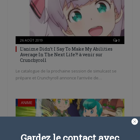
26 AOÛT 2019
0
L’anime Didn’t I Say To Make My Abilities
Average In The Next Life?! à venir sur
Crunchyroll
Le catalogue de la prochaine session de simulcast se
prépare et Crunchyroll annonce l’arrivée de…
ANIME
Gardez le contact avec