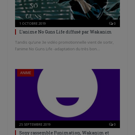
1 OCTOBRE 2019
0
L’anime No Guns Life diffusé par Wakanim
Tandis qu’une 3e vidéo promotionnelle vient de sortir,
l’anime No Guns Life -adaptation du très bon…
ANIME
25 SEPTEMBRE 2019
0
Sony rassemble Funimation, Wakanim et