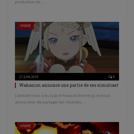
production de…
ANIME
27 JUIN 2019
0
Wakanim annonce une partie de ses simulcast
L’activité nous a eu (sacré Festival d’Annecy), et nous
avons omis de partager les récentes…
ANIME