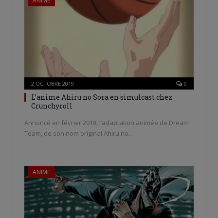
ANIME
2 OCTOBRE 2019
0
L’anime Ahiru no Sora en simulcast chez
Crunchyroll
Annoncé en février 2018, l’adaptation animée de Dream
Team, de son nom original Ahiru no…
ANIME