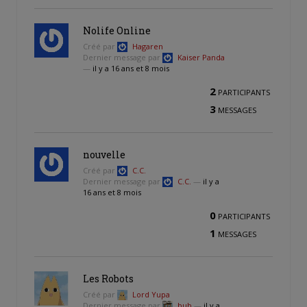
Nolife Online
Créé par
Hagaren
Dernier message par
Kaiser Panda
—
il y a 16 ans et 8 mois
2
PARTICIPANTS
3
MESSAGES
nouvelle
Créé par
C.C.
Dernier message par
C.C.
—
il y a
16 ans et 8 mois
0
PARTICIPANTS
1
MESSAGES
Les Robots
Créé par
Lord Yupa
Dernier message par
bub
—
il y a