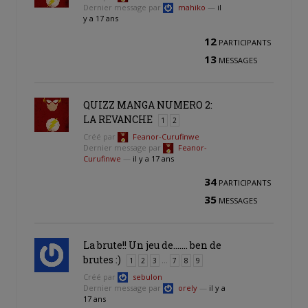
Dernier message par
mahiko
—
il
y a 17 ans
12
PARTICIPANTS
13
MESSAGES
QUIZZ MANGA NUMERO 2:
LA REVANCHE
1
2
Créé par
Feanor-Curufinwe
Dernier message par
Feanor-
Curufinwe
—
il y a 17 ans
34
PARTICIPANTS
35
MESSAGES
La brute!! Un jeu de……. ben de
brutes :)
…
1
2
3
7
8
9
Créé par
sebulon
Dernier message par
orely
—
il y a
17 ans