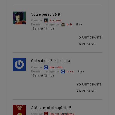
Votre perso SNK
Créé par
Kuronoe
Dernier message par
bub
—
il y a
16 ans et 11 mois
5
PARTICIPANTS
6
MESSAGES
Qui suis-je ?
1
2
3
4
Créé par
titamatth
Dernier message par
orely
—
il y a
16 ans et 12 mois
75
PARTICIPANTS
76
MESSAGES
Aidez-moi siouplait !!!
Créé par
Feanor-Curufinwe