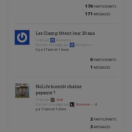
170
PARTICIPANTS
171
MESSAGES
Les Clamp fêtent leur 20 ans
Créé par
Anonyme
Dernier message par
Anonyme —
il y a 17 ans et 1 mois
0
PARTICIPANTS
1
MESSAGES
NoLife bientôt chaîne
payante ?
Créé par
bub
Dernier message par
Kuronoe
—
il
y a 17 ans et 1 mois
2
PARTICIPANTS
3
MESSAGES