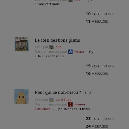
16 ans et 9 mois
10
PARTICIPANTS
11
MESSAGES
Le coin des bons plans
Créé par
bub
Dernier message par
kinara
—
il y
a 16 ans et 10 mois
15
PARTICIPANTS
16
MESSAGES
Pour qui ce non-bisou ?
1
2
Créé par
Lord Yupa
Dernier message par
Feanor-
Curufinwe
—
il y a 16 ans et 11 mois
23
PARTICIPANTS
24
MESSAGES