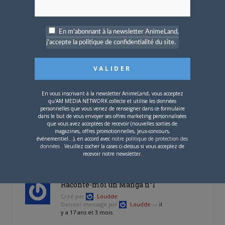
primé
Créé par
iceman57
Dernier message par
iceman57
—
il y a 17 ans et 1 mois
En m'abonnant à la newsletter AnimeLand,
j'accepte la politique de confidentialité du site.
7
PARTICIPANTS
8
MESSAGES
David Carradine
En vous inscrivant à la newsletter AnimeLand, vous acceptez
qu'AM MEDIA NETWORK collecte et utilise les données
Créé par
Gotch
personnelles que vous venez de renseigner dans ce formulaire
Dernier message par
Lord Yupa
—
dans le but de vous envoyer ses offres marketing personnalisées
il y a 17 ans et 2 mois
que vous avez acceptées de recevoir (nouvelles sorties de
magazines, offres promotionnelles, jeux-concours,
17
événementiel...), en accord avec
notre politique de protection des
PARTICIPANTS
données
. Veuillez cocher la cases ci-dessus si vous acceptez de
18
MESSAGES
recevoir notre newsletter.
Raconte-moi un Manga n°1
Créé par
Loudde
Dernier message par
Loudde
—
il
y a 17 ans et 3 mois