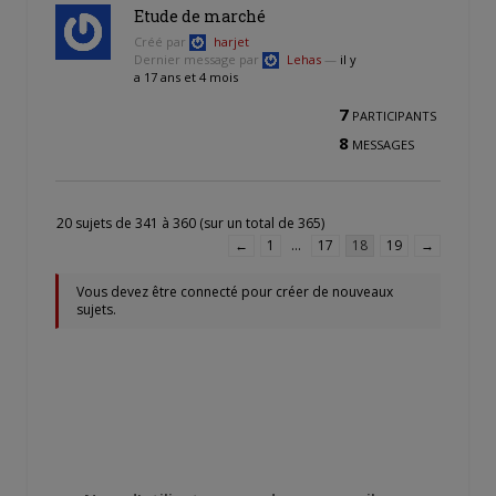
Etude de marché
Créé par
harjet
Dernier message par
Lehas
—
il y
a 17 ans et 4 mois
7
PARTICIPANTS
8
MESSAGES
20 sujets de 341 à 360 (sur un total de 365)
←
1
…
17
18
19
→
Vous devez être connecté pour créer de nouveaux
sujets.